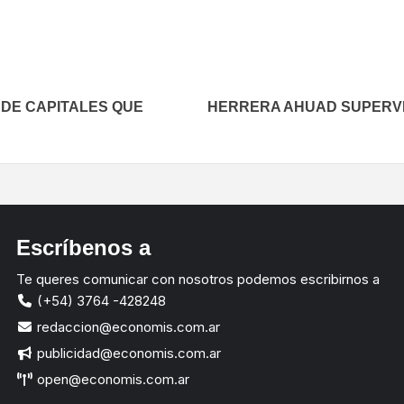
 DE CAPITALES QUE
HERRERA AHUAD SUPERVI
Escríbenos a
Te queres comunicar con nosotros podemos escribirnos a
(+54) 3764 -428248
redaccion@economis.com.ar
publicidad@economis.com.ar
open@economis.com.ar