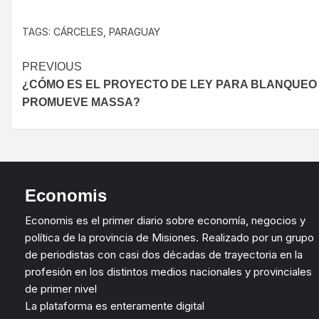
TAGS:
CÁRCELES
,
PARAGUAY
PREVIOUS
¿CÓMO ES EL PROYECTO DE LEY PARA BLANQUEO
PROMUEVE MASSA?
Economis
Economis es el primer diario sobre economía, negocios y
política de la provincia de Misiones. Realizado por un grupo
de periodistas con casi dos décadas de trayectoria en la
profesión en los distintos medios nacionales y provinciales
de primer nivel
La plataforma es enteramente digital