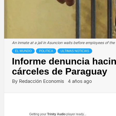
An inmate at a jail in Asuncion waits before employees of th
EL MUNDO
POLITICA
ULTIMAS NOTICIAS
Informe denuncia hacin
cárceles de Paraguay
By
Redacción Economis
4 años ago
Getting your
Trinity Audio
player ready...