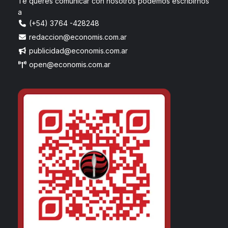
Te queres comunicar con nosotros podemos escribirnos
a
(+54) 3764 -428248
redaccion@economis.com.ar
publicidad@economis.com.ar
open@economis.com.ar