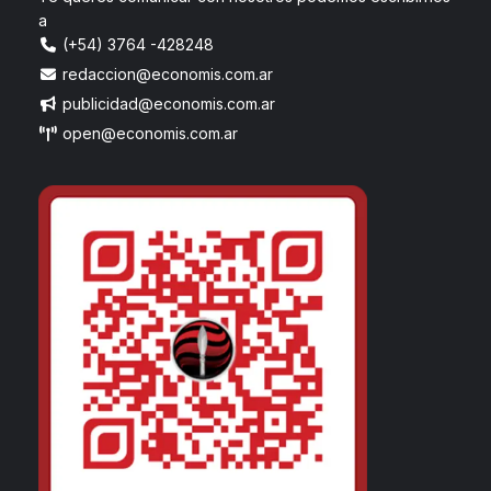
a
(+54) 3764 -428248
redaccion@economis.com.ar
publicidad@economis.com.ar
open@economis.com.ar