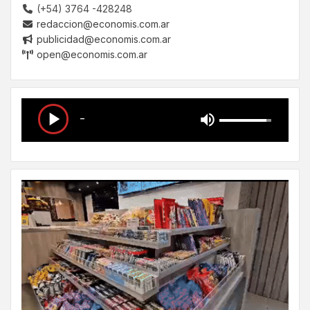
(+54) 3764 -428248
redaccion@economis.com.ar
publicidad@economis.com.ar
open@economis.com.ar