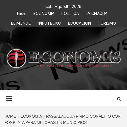
sáb. Ago 8th, 2026
Inicio
ECONOMIA
POLITICA
LA CHACRA
EL MUNDO
INFOTECNO
EDUCACION
TURISMO
ECONOMIS
INFORMACIÓN PARA TOMAR DECISIONES
HOME
ECONOMIA
PASSALACQUA FIRMÓ CONVENIO CON
FONPLATA PARA MEJORAS EN MUNICIPIOS