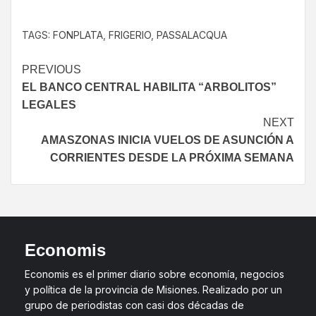
TAGS:
FONPLATA
,
FRIGERIO
,
PASSALACQUA
PREVIOUS
EL BANCO CENTRAL HABILITA “ARBOLITOS”
LEGALES
NEXT
AMASZONAS INICIA VUELOS DE ASUNCIÓN A
CORRIENTES DESDE LA PRÓXIMA SEMANA
Economis
Economis es el primer diario sobre economía, negocios
y política de la provincia de Misiones. Realizado por un
grupo de periodistas con casi dos décadas de