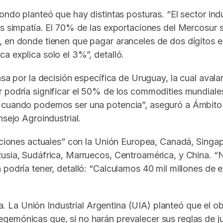
ndo planteó que hay distintas posturas. “El sector indus
ás simpatía. El 70% de las exportaciones del Mercosur 
, en donde tienen que pagar aranceles de dos dígitos e
a explica solo el 3%”, detalló.
sa por la decisión específica de Uruguay, la cual avalan
 podría significar el 50% de los commodities mundiales
s cuando podemos ser una potencia”, aseguró a Ámbito 
nsejo Agroindustrial.
iaciones actuales” con la Unión Europea, Canadá, Singap
Rusia, Sudáfrica, Marruecos, Centroamérica, y China. “
podría tener, detalló: “Calculamos 40 mil millones de 
nta. La Unión Industrial Argentina (UIA) planteó que el 
gemónicas que, si no harán prevalecer sus reglas de ju