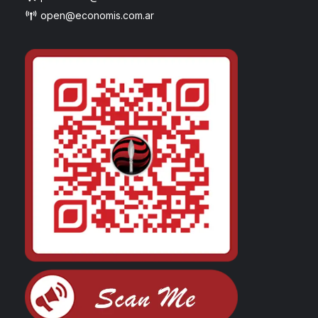
open@economis.com.ar