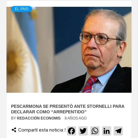
EL PAIS
PESCARMONA SE PRESENTÓ ANTE STORNELLI PARA
DECLARAR COMO “ARREPENTIDO”
BY
REDACCIÓN ECONOMIS
8 AÑOS AGO
Compartí esta noticia !
Facebook
Twitter
WhatsApp
LinkedIn
Teleg