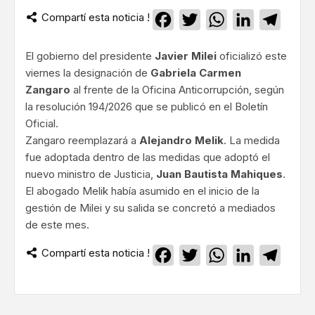
Compartí esta noticia !
Facebook
Twitter
WhatsApp
LinkedIn
Teleg
El gobierno del presidente
Javier Milei
oficializó este
viernes la designación de
Gabriela Carmen
Zangaro
al frente de la Oficina Anticorrupción, según
la resolución 194/2026 que se publicó en el Boletín
Oficial.
Zangaro reemplazará a
Alejandro Melik
. La medida
fue adoptada dentro de las medidas que adoptó el
nuevo ministro de Justicia,
Juan Bautista Mahiques
.
El abogado Melik había asumido en el inicio de la
gestión de Milei y su salida se concretó a mediados
de este mes.
Compartí esta noticia !
Facebook
Twitter
WhatsApp
LinkedIn
Teleg