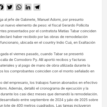
Facebook
Twitter
WhatsApp
LinkedIn
Telegram
iga al jefe de Gabinete, Manuel Adorni, por presunto
 un nuevo elemento de peso: el fiscal Gerardo Pollicita
tes presentados por el contratista Matías Tabar coinciden
 declaró haber recibido por las obras de remodelación
 funcionario, ubicada en el country Indio Cuá, en Exaltación
gada el viernes pasado, cuando Tabar se presentó
calía de Comodoro Py. Allí aportó recibos y facturas
teriales y al pago de mano de obra utilizada durante la
dos los comprobantes coinciden con el monto señalado en
o del empresario, los trabajos fueron abonados en efectivo
dorni. Además, detalló el cronograma de ejecución y la
a durante los casi diez meses que demandó la remodelación.
desarrollado entre septiembre de 2024 y julio de 2025 sobre
un lote de 400 metros cuadrados. Las tareas incluyeron