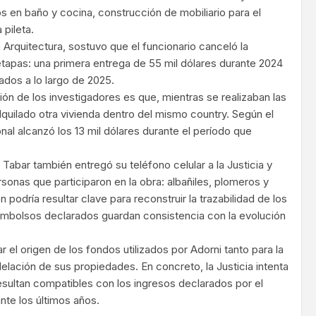
s en baño y cocina, construcción de mobiliario para el
 pileta.
a Arquitectura, sostuvo que el funcionario canceló la
 etapas: una primera entrega de 55 mil dólares durante 2024
ados a lo largo de 2025.
ión de los investigadores es que, mientras se realizaban las
lquilado otra vivienda dentro del mismo country. Según el
onal alcanzó los 13 mil dólares durante el período que
abar también entregó su teléfono celular a la Justicia y
rsonas que participaron en la obra: albañiles, plomeros y
n podría resultar clave para reconstruir la trazabilidad de los
sembolsos declarados guardan consistencia con la evolución
 el origen de los fondos utilizados por Adorni tanto para la
ación de sus propiedades. En concreto, la Justicia intenta
esultan compatibles con los ingresos declarados por el
nte los últimos años.