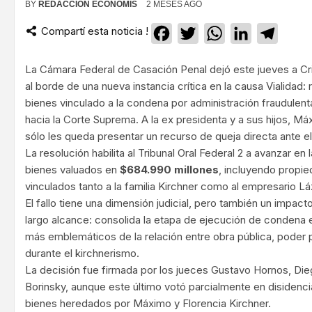
BY
REDACCIÓN ECONOMIS
2 MESES AGO
Compartí esta noticia !
Facebook
Twitter
WhatsApp
LinkedIn
Teleg
La Cámara Federal de Casación Penal dejó este jueves a Cr
al borde de una nueva instancia crítica en la causa Vialidad:
bienes vinculado a la condena por administración fraudulenta
hacia la Corte Suprema. A la ex presidenta y a sus hijos, Má
sólo les queda presentar un recurso de queja directa ante el
La resolución habilita al Tribunal Oral Federal 2 a avanzar en
bienes valuados en
$684.990 millones
, incluyendo propi
vinculados tanto a la familia Kirchner como al empresario L
El fallo tiene una dimensión judicial, pero también un impac
largo alcance: consolida la etapa de ejecución de condena 
más emblemáticos de la relación entre obra pública, poder p
durante el kirchnerismo.
La decisión fue firmada por los jueces Gustavo Hornos, Di
Borinsky, aunque este último votó parcialmente en disidenc
bienes heredados por Máximo y Florencia Kirchner.