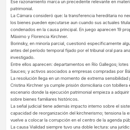
Ese razonamiento marca un precedente relevante en mater
patrimonial.
La Cámara consideró que: la transferencia hereditaria no ne
los bienes pueden ejecutarse aun cuando sus actuales titul
condenados en la causa principal. En juego aparecen 19 pro
Máximo y Florencia Kirchner.
Borinsky, en minoría parcial, cuestionó específicamente al
antes del período temporal fijado por el tribunal oral para anal
investigado.
Entre ellos aparecen: departamentos en Río Gallegos; lotes
Sauces; y activos asociados a empresas compradas por Bá
La resolución llega en un momento de extrema sensibilidad p
Cristina Kirchner ya cumple prisión domiciliaria con tobillera
escenario donde la ejecución patrimonial empieza a adquiri
sobre bienes familiares históricos.
La señal judicial tiene además impacto interno sobre el sistem
capacidad de reorganización del kirchnerismo; tensiona la es
vuelve a colocar la corrupción en el centro de la agenda púb
La causa Vialidad siempre tuvo una doble lectura: una jurídica