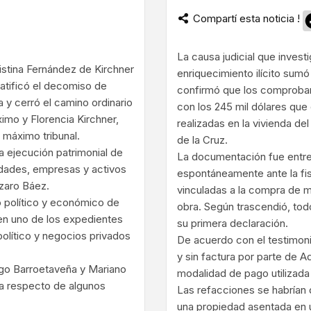
Compartí esta noticia !
ram
La causa judicial que invest
istina Fernández de Kirchner
enriquecimiento ilícito sumó
 ratificó el decomiso de
confirmó que los comproban
 y cerró el camino ordinario
con los 245 mil dólares que
ximo y Florencia Kirchner,
realizadas en la vivienda del
 máximo tribunal.
de la Cruz.
 la ejecución patrimonial de
La documentación fue entre
edades, empresas y activos
espontáneamente ante la fis
ázaro Báez.
vinculadas a la compra de ma
to político y económico de
obra. Según trascendió, to
en uno de los expedientes
su primera declaración.
olítico y negocios privados
De acuerdo con el testimoni
y sin factura por parte de A
ego Barroetaveña y Mariano
modalidad de pago utilizad
ia respecto de algunos
Las refacciones se habrían 
una propiedad asentada en 