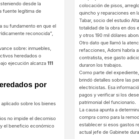
sosteniendo desde la
colocación de pisos, arreglo
a fuente legítima de
quincho y reparaciones en la
Tabar, socio del estudio Alt
ra su fundamento en que el
totalidad de la obra en dos
jurídicamente reconocida”,
y otros 190 mil dólares abon
Otro dato que llamó la atenc
 avance sobre: inmuebles,
refacciones, Adorni habría a
activos heredados o
contratista, ese gasto adici
 bajo ejecución alcanza
111
duraron los trabajos.
Como parte del expediente, T
brindó detalles sobre las pe
heredados por
electricistas. Esa informació
pagos y verificar si los de
patrimonial del funcionario.
o aplicado sobre los bienes
La causa apunta a determinar
compra como para la remodel
ios no impide el decomiso
establecer si esos gastos r
s y el beneficio económico
actual jefe de Gabinete dura