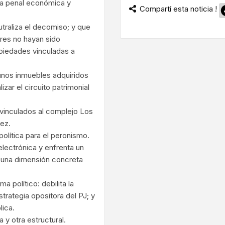
ia penal económica y
Compartí esta noticia !
utraliza el decomiso; y que
ares no hayan sido
piedades vinculadas a
gunos inmuebles adquiridos
izar el circuito patrimonial
 vinculados al complejo Los
ez.
olítica para el peronismo.
 electrónica y enfrenta un
r una dimensión concreta
a político: debilita la
trategia opositora del PJ; y
lica.
 y otra estructural.