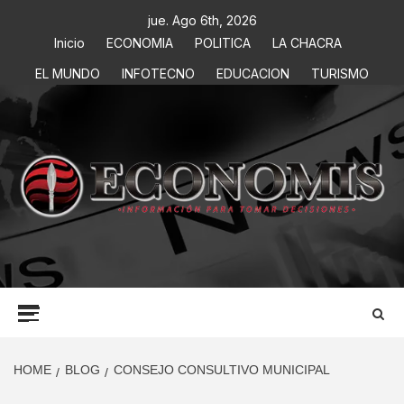
jue. Ago 6th, 2026
Inicio
ECONOMIA
POLITICA
LA CHACRA
EL MUNDO
INFOTECNO
EDUCACION
TURISMO
ECONOMIS
INFORMACIÓN PARA TOMAR DECISIONES
HOME
BLOG
CONSEJO CONSULTIVO MUNICIPAL