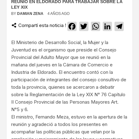
REUNIÓ EN ELDORADO PARA TRABAJAR SOBRE LA
LEY XIX
BY
DAMIAN ZENA
4 AÑOS AGO
Compartí esta noticia !
Facebook
Twitter
WhatsApp
LinkedIn
Teleg
El Ministerio de Desarrollo Social, la Mujer y la
Juventud es el organismo que preside el Consejo
Provincial del Adulto Mayor que se reunió en la
mañana del jueves en la Cámara de Comercio e
Industria de Eldorado. El encuentro contó con la
participación de integrantes del consejo consultivo de
toda la provincia, quienes se acercaron a debatir
sobre la Reglamentación de la Ley XlX N° 76 Capítulo
II Consejo Provincial de las Personas Mayores Art.
N°5 y 6.
El ministro, Fernando Meza, estuvo en la apertura de la
reunión y agradeció a todos los presentes en
acompañar las políticas públicas que velan por la