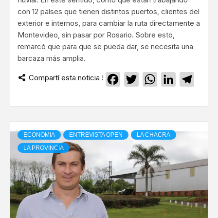
con 12 países que tienen distintos puertos, clientes del
exterior e internos, para cambiar la ruta directamente a
Montevideo, sin pasar por Rosario. Sobre esto,
remarcó que para que se pueda dar, se necesita una
barcaza más amplia.
Compartí esta noticia !
Facebook
Twitter
WhatsApp
LinkedIn
Teleg
ECONOMIA
ENTREVISTA OPEN
LA CHACRA
LA PROVINCIA