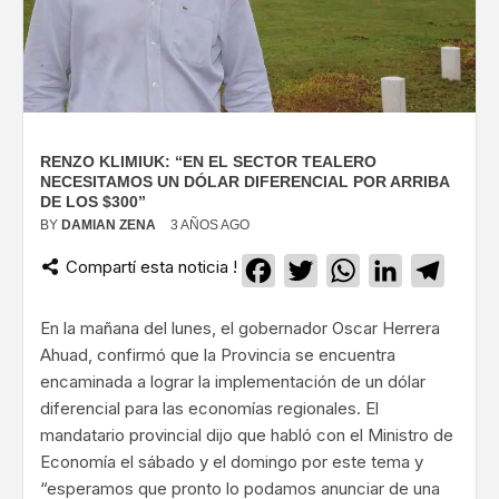
RENZO KLIMIUK: “EN EL SECTOR TEALERO
NECESITAMOS UN DÓLAR DIFERENCIAL POR ARRIBA
DE LOS $300”
BY
DAMIAN ZENA
3 AÑOS AGO
Compartí esta noticia !
Facebook
Twitter
WhatsApp
LinkedIn
Teleg
En la mañana del lunes, el gobernador Oscar Herrera
Ahuad, confirmó que la Provincia se encuentra
encaminada a lograr la implementación de un dólar
diferencial para las economías regionales. El
mandatario provincial dijo que habló con el Ministro de
Economía el sábado y el domingo por este tema y
“esperamos que pronto lo podamos anunciar de una