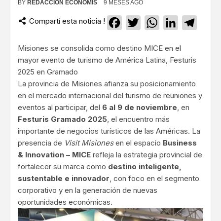
BY
REDACCIÓN ECONOMIS
9 MESES AGO
Compartí esta noticia !
Facebook
Twitter
WhatsApp
LinkedIn
Teleg
Misiones se consolida como destino MICE en el
mayor evento de turismo de América Latina, Festuris
2025 en Gramado
La provincia de Misiones afianza su posicionamiento
en el mercado internacional del turismo de reuniones y
eventos al participar, del
6 al 9 de noviembre
, en
Festuris Gramado 2025
, el encuentro más
importante de negocios turísticos de las Américas. La
presencia de
Visit Misiones
en el espacio
Business
& Innovation – MICE
refleja la estrategia provincial de
fortalecer su marca como
destino inteligente,
sustentable e innovador
, con foco en el segmento
corporativo y en la generación de nuevas
oportunidades económicas.