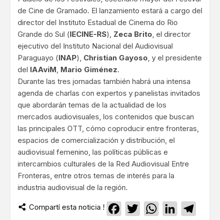
de Cine de Gramado. El lanzamiento estará a cargo del
director del Instituto Estadual de Cinema do Rio
Grande do Sul (
IECINE-RS
),
Zeca Brito
, el director
ejecutivo del Instituto Nacional del Audiovisual
Paraguayo (
INAP
),
Christian Gayoso
, y el presidente
del
IAAviM
,
Mario Giménez
.
Durante las tres jornadas también habrá una intensa
agenda de charlas con expertos y panelistas invitados
que abordarán temas de la actualidad de los
mercados audiovisuales, los contenidos que buscan
las principales OTT, cómo coproducir entre fronteras,
espacios de comercialización y distribución, el
audiovisual femenino, las políticas públicas e
intercambios culturales de la Red Audiovisual Entre
Fronteras, entre otros temas de interés para la
industria audiovisual de la región.
Compartí esta noticia !
Facebook
Twitter
WhatsApp
LinkedIn
Teleg