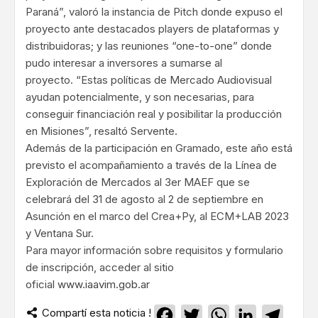
Paraná”, valoró la instancia de Pitch donde expuso el
proyecto ante destacados players de plataformas y
distribuidoras; y las reuniones “one-to-one” donde
pudo interesar a inversores a sumarse al
proyecto. “Estas políticas de Mercado Audiovisual
ayudan potencialmente, y son necesarias, para
conseguir financiación real y posibilitar la producción
en Misiones”, resaltó Servente.
Además de la participación en Gramado, este año está
previsto el acompañamiento a través de la Línea de
Exploración de Mercados al 3er MAEF que se
celebrará del 31 de agosto al 2 de septiembre en
Asunción en el marco del Crea+Py, al ECM+LAB 2023
y Ventana Sur.
Para mayor información sobre requisitos y formulario
de inscripción, acceder al sitio
oficial
www.iaavim.gob.ar
Compartí esta noticia !
Facebook
Twitter
WhatsApp
LinkedIn
Teleg