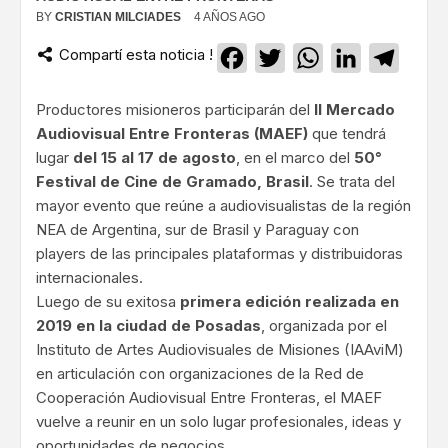
BY
CRISTIAN MILCIADES
4 AÑOS AGO
Compartí esta noticia !
Facebook
Twitter
WhatsApp
LinkedIn
Teleg
Productores misioneros participarán del
II Mercado
Audiovisual Entre Fronteras (MAEF)
que tendrá
lugar
del 15 al 17 de agosto
, en el marco del
50°
Festival de Cine de Gramado, Brasil
. Se trata del
mayor evento que reúne a audiovisualistas de la región
NEA de Argentina, sur de Brasil y Paraguay con
players de las principales plataformas y distribuidoras
internacionales.
Luego de su exitosa
primera edición realizada en
2019 en la ciudad de Posadas
, organizada por el
Instituto de Artes Audiovisuales de Misiones (IAAviM)
en articulación con organizaciones de la Red de
Cooperación Audiovisual Entre Fronteras, el MAEF
vuelve a reunir en un solo lugar profesionales, ideas y
oportunidades de negocios.