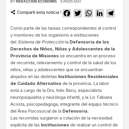
BY
REDACCIÓN ECONOMIS
6 AÑOS AGO
Compartí esta noticia !
Facebook
Twitter
WhatsApp
LinkedIn
Teleg
Como parte de las tareas correspondientes al control
y monitoreo de los organismo e instituciones
del
Sistema de Protección
la
Defensoría de los
Derechos de Niños, Niñas y Adolescentes de la
Provincia de Misiones
se encuentra en un proceso
de recorrida, relevamiento y control de la salud de los
niños, niñas y adolescentes que se encuentran
alojados en las distintas
Instituciones Residenciales
de Cuidado Alternativo
de la provincia. La labor
está a cargo de la Dra. Inés Bacu, especialista
neurópsiquiatria y neuróloga infantil, y la Lic Fabiana
Acosta, psicopedagoga, integrante del equipo técnico
del Área Psicosocial de la
Defensoría.
Las recorridas surgieron a colación de la necesidad
explícita de las
Instituciones
de realizar un control de