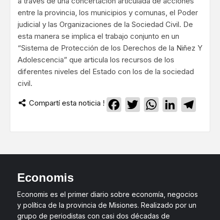
a través de una concertación articulada de acciones
entre la provincia, los municipios y comunas, el Poder
judicial y las Organizaciones de la Sociedad Civil. De
esta manera se implica el trabajo conjunto en un
“Sistema de Protección de los Derechos de la Niñez Y
Adolescencia” que articula los recursos de los
diferentes niveles del Estado con los de la sociedad
civil.
Compartí esta noticia !
Facebook
Twitter
WhatsApp
LinkedIn
Teleg
Economis
Economis es el primer diario sobre economía, negocios
y política de la provincia de Misiones. Realizado por un
grupo de periodistas con casi dos décadas de