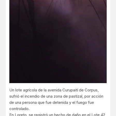
Un lote agrícola de la avenida Curupaití de Corpus,
sufrió el incendio de una zona de pastizal, por acción
de una persona que fue detenida y el fuego fue
controlado.
En Loreto, se registró un hecho de daño en el Lote 42