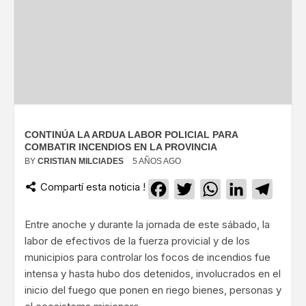
CONTINÚA LA ARDUA LABOR POLICIAL PARA
COMBATIR INCENDIOS EN LA PROVINCIA
BY
CRISTIAN MILCIADES
5 AÑOS AGO
Compartí esta noticia !
Facebook
Twitter
WhatsApp
LinkedIn
Teleg
Entre anoche y durante la jornada de este sábado, la
labor de efectivos de la fuerza provicial y de los
municipios para controlar los focos de incendios fue
intensa y hasta hubo dos detenidos, involucrados en el
inicio del fuego que ponen en riego bienes, personas y