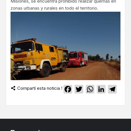
Misiones, se encuentra prohibido realizar quemas en
zonas urbanas y rurales en todo el territorio.
Compartí esta noticia !
Facebook
Twitter
WhatsApp
LinkedIn
Teleg