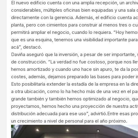
El nuevo edificio cuenta con una amplia recepción, un arch
considerables, múltiples oficinas bien equipadas y una sal
directamente con la gerencia. Además, el edificio cuenta 
planta, pero con cimientos para construir al menos tres o cu
permitirá ampliar el negocio, cuando lo requiera. “Hoy hemo
que es una esquina, tenemos una visibilidad importante para 
acá”, destacó.
Daviña aseguró que la inversión, a pesar de ser importante,
de construcción. “La verdad no fue costoso, porque nos lle
hemos amortizado y cuando uno hace sin apuro, te da la posi
costes, además, dejamos preparado las bases para poder ir 
Esto posibilitaría extender la estadía de la empresa en la di
a otra ubicación, como lo ha hecho más de una vez en el p
grande también y también hemos optimizado al negocio, qu
proyectamos, hemos hecho una proyección de nuestra activ
distribución adecuada para ese uso”, advirtió.Entre esas p
un crecimiento a nivel de personal para el año próximo.