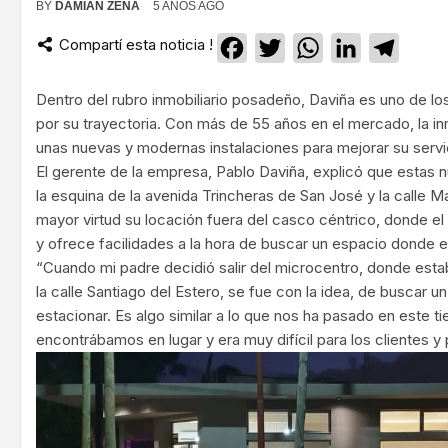
BY
DAMIAN ZENA
5 AÑOS AGO
Compartí esta noticia !
Facebook
Twitter
WhatsApp
LinkedIn
Teleg
Dentro del rubro inmobiliario posadeño, Daviña es uno de 
por su trayectoria. Con más de 55 años en el mercado, la inmo
unas nuevas y modernas instalaciones para mejorar su servi
El gerente de la empresa, Pablo Daviña, explicó que estas 
la esquina de la avenida Trincheras de San José y la calle
mayor virtud su locación fuera del casco céntrico, donde el 
y ofrece facilidades a la hora de buscar un espacio donde e
“Cuando mi padre decidió salir del microcentro, donde estab
la calle Santiago del Estero, se fue con la idea, de buscar
estacionar. Es algo similar a lo que nos ha pasado en este
encontrábamos en lugar y era muy difícil para los clientes y 