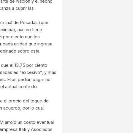
parte de Nación y el hecho
canza a cubrir las
Terminal de Posadas (que
ovincia), aún no tiene
,5 por ciento que les
r cada unidad que ingresa
n opinado sobre esta
que el 13,75 por ciento
osadas es “excesivo”, y más
s. Ellos pedían pagar no
 el actual contexto
re el precio del toque de
n acuerdo, por lo cual
M arrojó un costo eventual
a empresa Itatí y Asociados