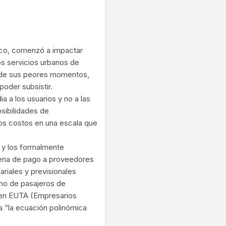
ram
lico, comenzó a impactar
os servicios urbanos de
o de sus peores momentos,
poder subsistir.
a a los usuarios y no a las
osibilidades de
los costos en una escala que
s y los formalmente
dena de pago a proveedores
ariales y previsionales
ano de pasajeros de
 en EUTA (Empresarios
a “la ecuación polinómica