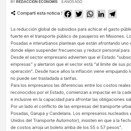
BY
REDACCIÓN ECONOMIS
8 AÑOS AGO
Compartí esta noticia !
Facebook
Twitter
WhatsApp
LinkedIn
Teleg
La reducción global de subsidios para achicar el gasto púb
fuerte en el transporte público de pasajeros en Misiones. L
Posadas e interurbanos plantean que están afrontando un
donde elijen suspender frecuencias y reducir personal para 
Desde el sector empresario advierten que el Estado “subsidi
empresas” y alertaron que el sector está “al límite de sus p
operación”. Desde hace años la inflación viene empujando 
no puede ser trasladada a tarifas.
Para los empresarios las diferencias entre los costos reale
reconocidos por el Estado, comienzan a impactar en la ca
e inclusive en la capacidad para afrontar las obligaciones sal
Por un lado el conflicto de las empresas del transporte urb
Posadas, Garupá y Candelaria. Los empresarios nucleados
Unidos del Transporte Automotor), insisten en que a la fech
de costos arroja un boleto arriba de los 55 o 57 pesos”.