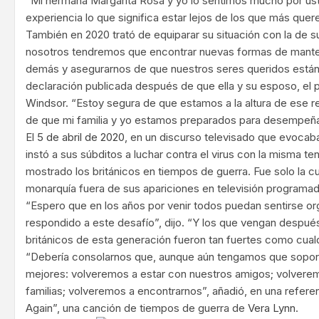
“Mi hermana Margarita Rosa y yo lo sentimos mucho por u
experiencia lo que significa estar lejos de los que más quer
También en 2020 trató de equiparar su situación con la de 
nosotros tendremos que encontrar nuevas formas de mante
demás y asegurarnos de que nuestros seres queridos están a
declaración publicada después de que ella y su esposo, el pr
Windsor. “Estoy segura de que estamos a la altura de ese r
de que mi familia y yo estamos preparados para desempeña
El
5 de abril de 2020
, en un discurso televisado que evocaba
instó a sus súbditos a luchar contra el virus con la misma t
mostrado los británicos en tiempos de guerra. Fue solo la c
monarquía fuera de sus apariciones en televisión programad
“Espero que en los años por venir todos puedan sentirse o
respondido a este desafío”, dijo. “Y los que vengan despué
británicos de esta generación fueron tan fuertes como cualq
“Debería consolarnos que, aunque aún tengamos que soport
mejores: volveremos a estar con nuestros amigos; volverem
familias; volveremos a encontrarnos”, añadió, en una refere
Again”, una canción de tiempos de guerra de
Vera Lynn
.