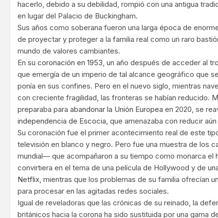
hacerlo, debido a su debilidad, rompió con una antigua tradic
en lugar del Palacio de Buckingham.
Sus años como soberana fueron una larga época de enorme a
de proyectar y proteger a la familia real como un raro bast
mundo de valores cambiantes.
En
su coronación en 1953
, un año después de acceder al tr
que emergía de un imperio de tal alcance geográfico que se
ponía en sus confines. Pero en el nuevo siglo, mientras na
con creciente fragilidad, las fronteras se habían reducido. 
preparaba para
abandonar la Unión Europea
en 2020, se rea
independencia de Escocia
, que amenazaba con reducir aún
Su coronación fue el primer acontecimiento real de este tip
televisión en blanco y negro. Pero fue una muestra de los 
mundial— que acompañaron a su tiempo como monarca el h
convirtiera en el tema de una película de Hollywood y de
una
Netflix
, mientras que los problemas de su familia ofrecían u
para procesar en las agitadas redes sociales.
Igual de reveladoras que las crónicas de su reinado, la defe
británicos hacia la corona ha sido sustituida por una gama