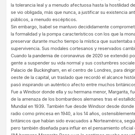
la tolerancia leal y a menudo afectuosa hasta la hostilidad
se vio obligada, más que nunca, a justificar su existencia ant
públicos, a menudo escépticos.
Sin embargo, Isabel se mantuvo decididamente comprometid
la formalidad y la pompa característicos con los que la mon
preservar durante mucho tiempo la mística que sustentaba s
supervivencia. Sus modales cortesanos y reservados camb
Cuando
la pandemia de coronavirus de 2020
se extendió por
gente a suspender su vida normal y sus costumbres social
Palacio de Buckingham
, en el centro de Londres, para dirigir
oeste de la capital, un traslado que recordó el alcance hist
pasó inspirando un auténtico afecto entre muchos británico
Fue a Windsor donde ella y su hermana menor, Margarita, f
de la amenaza de los bombardeos alemanes tras el estallid
Mundial en 1939. También fue desde Windsor desde donde 
radio como princesa en 1940, a los 14 años, ostensiblemente 
británicos que habían sido evacuados a Norteamérica, según
pero también diseñada para influir en el pensamiento oficia