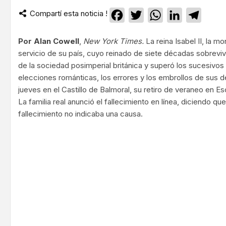
Compartí esta noticia !
Facebook
Twitter
WhatsApp
LinkedIn
Teleg
Por
Alan Cowell
,
New York Times.
La reina Isabel II, la 
servicio de su país, cuyo reinado de siete décadas sobrevi
de la sociedad posimperial británica y superó los sucesivos
elecciones románticas, los errores y los embrollos de sus d
jueves en el Castillo de Balmoral, su retiro de veraneo en E
La familia real anunció el fallecimiento en línea, diciendo qu
fallecimiento no indicaba una causa.