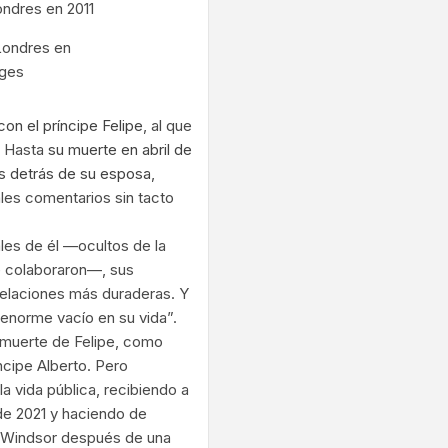
 Londres en
ages
on el príncipe Felipe
, al que
. Hasta
su muerte en abril de
s detrás de su esposa
,
ales comentarios sin tacto
les de él —ocultos de la
e colaboraron—, sus
relaciones más duraderas. Y
n enorme vacío en su vida”.
la muerte de Felipe, como
íncipe Alberto. Pero
a vida pública, recibiendo a
 de 2021 y haciendo de
de Windsor después de una