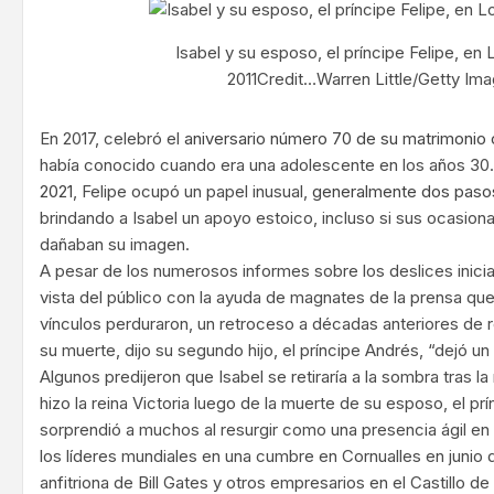
Isabel y su esposo, el príncipe Felipe, en
2011Credit…Warren Little/Getty Im
En 2017, celebró el
aniversario número 70 de su matrimonio c
había conocido cuando era una adolescente en los años 30
2021
, Felipe ocupó un papel inusual,
generalmente dos paso
brindando a Isabel un apoyo estoico, incluso si sus ocasion
dañaban su imagen.
A pesar de los numerosos informes sobre los deslices inicia
vista del público con la ayuda de magnates de la prensa qu
vínculos perduraron, un retroceso a décadas anteriores de 
su muerte, dijo su segundo hijo, el príncipe Andrés, “dejó u
Algunos predijeron que Isabel se retiraría a la sombra tras 
hizo la reina Victoria luego de la muerte de su esposo, el pr
sorprendió a muchos al resurgir como una presencia ágil en l
los líderes mundiales en una cumbre en Cornualles en junio
anfitriona de Bill Gates y otros empresarios en el Castillo 