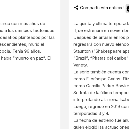
Compartí esta noticia !
ram
monarca con más años de
La quinta y última temporada
vió a los cambios tectónicos
II, se estrenará en noviembr
 desafíos planteados por las
Después de arrasar en los
escendientes, murió el
regresará con nuevo elenco en
scocia. Tenía 96 años.
Staunton (“Shakespeare apas
e había “muerto en paz”. El
“Brazil”, “Piratas del caribe
Variety.
La serie también cuenta con
como El príncipe Carlos, Eli
como Camilla Parker Bowle
Se trata de la última tempor
interpretando a la reina Is
Luego, regresó en 2019 con 
temporadas 3 y 4.
La fecha de estreno fue an
quien elogió las actuacion