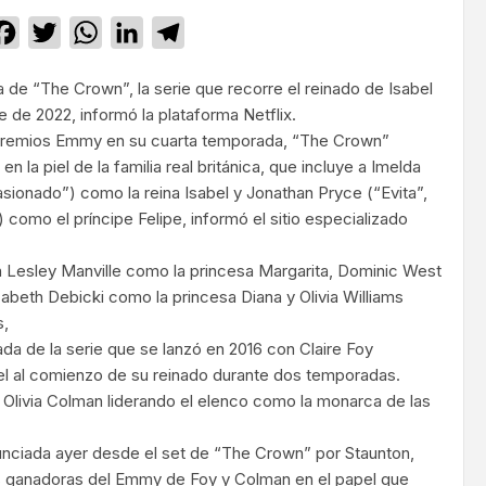
Facebook
Twitter
WhatsApp
LinkedIn
Telegram
 de “The Crown”, la serie que recorre el reinado de Isabel
e de 2022, informó la plataforma Netflix.
 premios Emmy en su cuarta temporada, “The Crown”
 la piel de la familia real británica, que incluye a Imelda
ionado”) como la reina Isabel y Jonathan Pryce (“Evita”,
”) como el príncipe Felipe, informó el sitio especializado
 Lesley Manville como la princesa Margarita, Dominic West
zabeth Debicki como la princesa Diana y Olivia Williams
s,
ada de la serie que se lanzó en 2016 con Claire Foy
abel al comienzo de su reinado durante dos temporadas.
Olivia Colman liderando el elenco como la monarca de las
unciada ayer desde el set de “The Crown” por Staunton,
es ganadoras del Emmy de Foy y Colman en el papel que