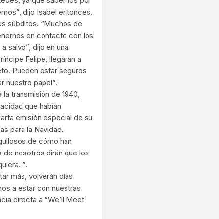
stedes, ya que sabemos por
emos”, dijo Isabel entonces.
sus súbditos. “Muchos de
nernos en contacto con los
 salvo”, dijo en una
íncipe Felipe, llegaran a
eto. Pueden estar seguros
r nuestro papel”.
 la transmisión de 1940,
enacidad que habían
uarta emisión especial de su
as para la Navidad.
rgullosos de cómo han
s de nosotros dirán que los
uiera. ”.
ar más, volverán días
os a estar con nuestras
ncia directa a “We’ll Meet