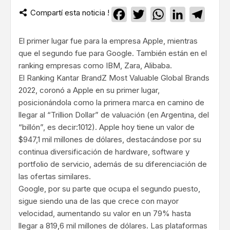
Compartí esta noticia !
Facebook
Twitter
WhatsApp
LinkedIn
Teleg
El primer lugar fue para la empresa Apple, mientras
que el segundo fue para Google. También están en el
ranking empresas como IBM, Zara, Alibaba.
El Ranking Kantar BrandZ Most Valuable Global Brands
2022, coronó a Apple en su primer lugar,
posicionándola como la primera marca en camino de
llegar al “Trillion Dollar” de valuación (en Argentina, del
“billón”, es decir:1012). Apple hoy tiene un valor de
$947,1 mil millones de dólares, destacándose por su
continua diversificación de hardware, software y
portfolio de servicio, además de su diferenciación de
las ofertas similares.
Google, por su parte que ocupa el segundo puesto,
sigue siendo una de las que crece con mayor
velocidad, aumentando su valor en un 79% hasta
llegar a 819,6 mil millones de dólares. Las plataformas