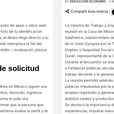
BY
REDACCIÓN ECONOMIS
3 
Compartí esta noticia !
ram
ravés de apps o sitios web
La ministra de Trabajo y Em
foto de tu identificación
reunión en la Casa de Misio
, el dinero llega directo a tu
Salafranca, subsecretario d
ite reemplaza la fila del
de la Unión Europea por el 
 crédito —evaluación, plazos
Empleo y Seguridad Social d
Durán, representante de la 
Durante el encuentro se av
e solicitud
a fortalecer políticas vincu
trabajo decente y la genera
La reunión permitió además 
línea en México siguen una
públicas impulsadas por la p
bre, domicilio, ingresos
empleo registrado y generar
orma te pide una
ámbitos rurales y productiv
nfirmar que la persona que
Se destacó la importancia d
sistema evalúa tu perfil y te
experiencias, impulsar nueva