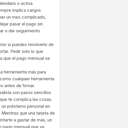
lendario o activa
iempre implica cargos
ener un mes complicado,
dejar pasar el pago sin
ar o dar seguimiento
ior si puedes resolverlo de
rtar. Pedir solo lo que
 a que el pago mensual se
una herramienta más para
 como cualquier herramienta
s antes de firmar.
ealista son pasos sencillos
 que te complica las cosas.
re un préstamo personal en
. Mientras que una tarjeta de
entarte a gastar de más, un
 un pago mensual que ya