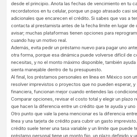
desde el principio. Anota las fechas de vencimiento en tu ca
recordatorios en tu celular, porque un pago atrasado casi s
adicionales que encarecen el crédito. Si sabes que vas a t
contacta al prestamista antes de la fecha límite en lugar de 
avisar; muchas plataformas tienen opciones para reprogram
cuando hay un motivo real.
Además, evita pedir un préstamo nuevo para pagar uno anter
otra forma, porque esa dinámica puede volverse difícil de co
necesitas, y no el monto máximo disponible, también ayuda
sienta manejable dentro de tu presupuesto.
Al final, los préstamos personales en línea en México son 
resolver imprevistos o proyectos que no pueden esperar, y
financiera, funcionan mejor cuando entiendes las condicione
Comparar opciones, revisar el costo total y elegir un plazo r
que hacen la diferencia entre un crédito que te ayuda y uno
Otro punto que vale la pena mencionar es la diferencia ent
línea y una tarjeta de crédito para cubrir un gasto imprevisto
crédito suele tener una tasa variable y un límite que puede t
préstamo personal tiene un monto fijo, un plazo definido y