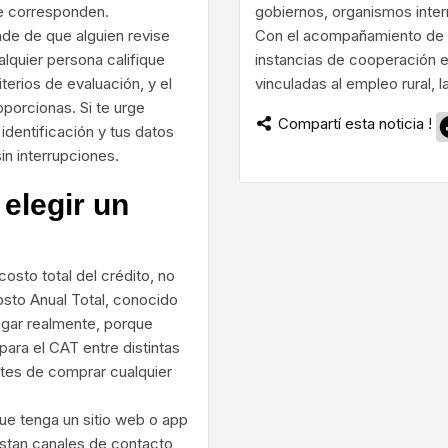
te corresponden.
gobiernos, organismos intern
de de que alguien revise
Con el acompañamiento de l
alquier persona califique
instancias de cooperación 
terios de evaluación, y el
vinculadas al empleo rural, l
oporcionas. Si te urge
Compartí esta noticia !
 identificación y tus datos
in interrupciones.
elegir un
costo total del crédito, no
Costo Anual Total, conocido
gar realmente, porque
ara el CAT entre distintas
ntes de comprar cualquier
que tenga un sitio web o app
istan canales de contacto