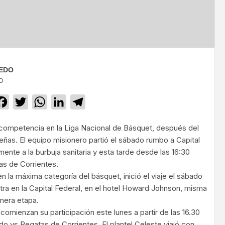
UEDO
O
Facebook
Twitter
WhatsApp
LinkedIn
Telegram
 competencia en la Liga Nacional de Básquet, después del
eñas. El equipo misionero partió el sábado rumbo a Capital
ente a la burbuja sanitaria y esta tarde desde las 16:30
as de Corrientes.
n la máxima categoría del básquet, inició el viaje el sábado
tra en la Capital Federal, en el hotel Howard Johnson, misma
imera etapa.
 comienzan su participación este lunes a partir de las 16.30
o vs Regatas de Corrientes. El plantel Celeste viajó con