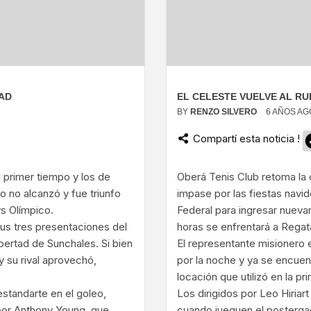
TAD
EL CELESTE VUELVE AL R
BY
RENZO SILVERO
6 AÑOS AG
Compartí esta noticia !
ram
 primer tiempo y los de
Oberá Tenis Club retoma la
ro no alcanzó y fue triunfo
impase por las fiestas navid
vs Olímpico.
Federal para ingresar nuevam
sus tres presentaciones del
horas se enfrentará a Regat
ibertad de Sunchales. Si bien
El representante misionero e
 su rival aprovechó,
por la noche y ya se encuen
locación que utilizó en la pr
standarte en el goleo,
Los dirigidos por Leo Hiriart
 por Anthony Young, que
cuando jueguen el postergad