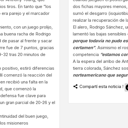
os tiros. En tanto que “los
dos fichas mayores menos, a
go era parejo y el marcador
sumó el desgarro (isquiotib
realizar la recuperación de 
iento, con un juego prolijo,
El alero, Rodrigo Sánchez, u
na buena racha de Rodrigo
lamentó las bajas sensibles
 de pasar al frente y sacar
porque todavía no pudo es
rre fue de 7 puntos, gracias
certamen”
. Asimismo el ro
39-32 tras 20 minutos de
competencia
“estamos con
A la espera del arribo de An
positivo, estiró diferencias
tierra colorada, Sánchez s
llí comenzó la reacción del
norteamericano que segura
n recibió una falta en la
Compartí esta noticia !
tad, que comenzó la
 defensa fue clave para
n gran parcial de 20-26 y el
ontinuidad del buen juego,
 los misioneros