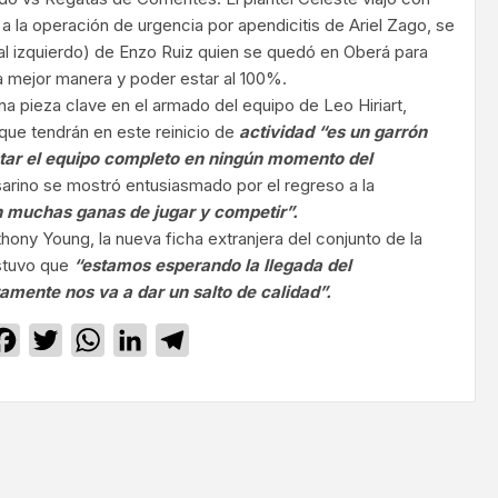
 la operación de urgencia por apendicitis de Ariel Zago, se
ial izquierdo) de Enzo Ruiz quien se quedó en Oberá para
la mejor manera y poder estar al 100%.
na pieza clave en el armado del equipo de Leo Hiriart,
 que tendrán en este reinicio de
actividad “es un garrón
tar el equipo completo en ningún momento del
sarino se mostró entusiasmado por el regreso a la
 muchas ganas de jugar y competir”.
thony Young, la nueva ficha extranjera del conjunto de la
ostuvo que
“estamos esperando la llegada del
mente nos va a dar un salto de calidad”.
Facebook
Twitter
WhatsApp
LinkedIn
Telegram