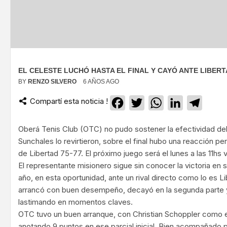
EL CELESTE LUCHÓ HASTA EL FINAL Y CAYÓ ANTE LIBER
BY
RENZO SILVERO
6 AÑOS AGO
Compartí esta noticia !
Facebook
Twitter
WhatsApp
LinkedIn
Teleg
Oberá Tenis Club (OTC) no pudo sostener la efectividad del
Sunchales lo revirtieron, sobre el final hubo una reacción pe
de Libertad 75-77. El próximo juego será el lunes a las 11hs 
El representante misionero sigue sin conocer la victoria en 
año, en esta oportunidad, ante un rival directo como lo es L
arrancó con buen desempeño, decayó en la segunda parte y
lastimando en momentos claves.
OTC tuvo un buen arranque, con Christian Schoppler como e
anotando 9 puntos en ese parcial inicial. Bien acompañado