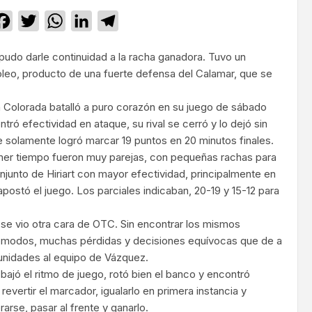
Facebook
Twitter
WhatsApp
LinkedIn
Telegram
udo darle continuidad a la racha ganadora. Tuvo un
eo, producto de una fuerte defensa del Calamar, que se
ra Colorada batalló a puro corazón en su juego de sábado
tró efectividad en ataque, su rival se cerró y lo dejó sin
e solamente logró marcar 19 puntos en 20 minutos finales.
imer tiempo fueron muy parejas, con pequeñas rachas para
njunto de Hiriart con mayor efectividad, principalmente en
postó el juego. Los parciales indicaban, 20-19 y 15-12 para
se vio otra cara de OTC. Sin encontrar los mismos
ómodos, muchas pérdidas y decisiones equívocas que de a
unidades al equipo de Vázquez.
bajó el ritmo de juego, rotó bien el banco y encontró
revertir el marcador, igualarlo en primera instancia y
rse, pasar al frente y ganarlo.