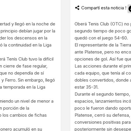
Compartí esta noticia !
ram
ertad y llegó en la noche de
Oberá Tenis Club (OTC) no p
rincipio debían jugar por la
segundo tiempo de poco gol
der los descensos en la
quedó con el juego 54-60.
ó la continuidad en la Liga
El representante de la Tier
ante Platense, pero no encon
á Tenís Club tuvo la difícil
opciones de gol. Así fue qu
 cierre de fase regular,
Las acciones durante el pr
rque no dependía de sí
cada equipo, que tenía al co
y Ferro. Sin embargo, llegó
dobles convertidos, donde a
a temporada en la Liga
estar 35-31.
Durante el segundo tiempo, 
eniendo un nivel de menor a
espacios, lanzamientos inc
n porción de la
poco le fueron dando oport
o los cambios de fichas
Platense, cerró su defensa, 
conversiones positivas para 
ionero acumuló en su
posteriormente sin desespera