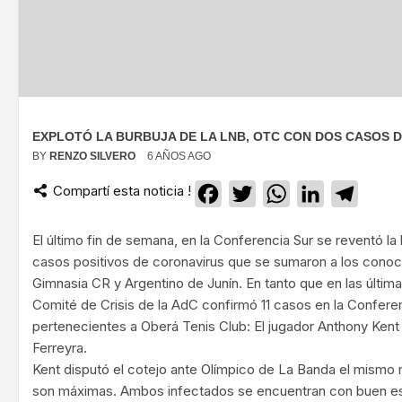
EXPLOTÓ LA BURBUJA DE LA LNB, OTC CON DOS CASOS D
BY
RENZO SILVERO
6 AÑOS AGO
Compartí esta noticia !
Facebook
Twitter
WhatsApp
LinkedIn
Teleg
El último fin de semana, en la Conferencia Sur se reventó la 
casos positivos de coronavirus que se sumaron a los conoci
Gimnasia CR y Argentino de Junín. En tanto que en las última
Comité de Crisis de la AdC confirmó 11 casos en la Conferen
pertenecientes a Oberá Tenis Club: El jugador Anthony Kent 
Ferreyra.
Kent disputó el cotejo ante Olímpico de La Banda el mismo m
son máximas. Ambos infectados se encuentran con buen est