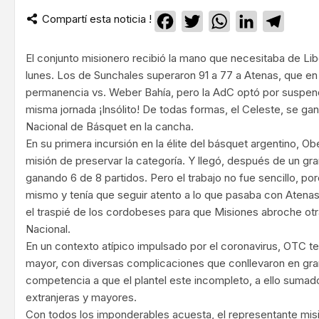
Compartí esta noticia !
Facebook
Twitter
WhatsApp
LinkedIn
Teleg
El conjunto misionero recibió la mano que necesitaba de Lib
lunes. Los de Sunchales superaron 91 a 77 a Atenas, que en p
permanencia vs. Weber Bahía, pero la AdC optó por suspen
misma jornada ¡Insólito! De todas formas, el Celeste, se gan
Nacional de Básquet en la cancha.
En su primera incursión en la élite del básquet argentino, Ober
misión de preservar la categoría. Y llegó, después de un gran
ganando 6 de 8 partidos. Pero el trabajo no fue sencillo, po
mismo y tenía que seguir atento a lo que pasaba con Atenas 
el traspié de los cordobeses para que Misiones abroche otr
Nacional.
En un contexto atípico impulsado por el coronavirus, OTC t
mayor, con diversas complicaciones que conllevaron en gra
competencia a que el plantel este incompleto, a ello sumad
extranjeras y mayores.
Con todos los imponderables acuesta, el representante mis