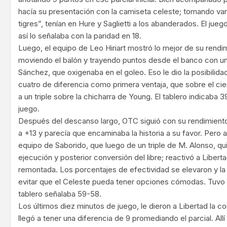
hacía su presentación con la camiseta celeste; tomando vari
tigres”, tenían en Hure y Saglietti a los abanderados. El jue
así lo señalaba con la paridad en 18.
Luego, el equipo de Leo Hiriart mostró lo mejor de su rendim
moviendo el balón y trayendo puntos desde el banco con u
Sánchez, que oxigenaba en el goleo. Eso le dio la posibilidad
cuatro de diferencia como primera ventaja, que sobre el cie
a un triple sobre la chicharra de Young. El tablero indicaba 
juego.
Después del descanso largo, OTC siguió con su rendimiento 
a +13 y parecía que encaminaba la historia a su favor. Pero a
equipo de Saborido, que luego de un triple de M. Alonso, quie
ejecución y posterior conversión del libre; reactivó a Liber
remontada. Los porcentajes de efectividad se elevaron y la
evitar que el Celeste pueda tener opciones cómodas. Tuvo u
tablero señalaba 59-58.
Los últimos diez minutos de juego, le dieron a Libertad la c
llegó a tener una diferencia de 9 promediando el parcial. Allí