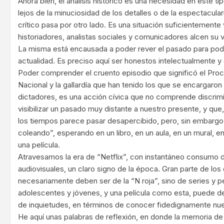
Ahora bien, el análisis histórico es una necesidad en este 
lejos de la minuciosidad de los detalles o de la espectacular
crítico pasa por otro lado. Es una situación suficientemente
historiadores, analistas sociales y comunicadores alcen su vo
La misma está encausada a poder rever el pasado para po
actualidad. Es preciso aquí ser honestos intelectualmente y 
Poder comprender el cruento episodio que significó el Pro
Nacional y la gallardía que han tenido los que se encargaron 
dictadores, es una acción cívica que no comprende discrimin
visibilizar un pasado muy distante a nuestro presente, y que
los tiempos parece pasar desapercibido, pero, sin embargo, la 
coleando”, esperando en un libro, en un aula, en un mural, en
una película.
Atravesamos la era de “Netflix”, con instantáneo consumo
audiovisuales, un claro signo de la época. Gran parte de lo
necesariamente deben ser de la “N roja”, sino de series y pe
adolescentes y jóvenes, y una película como esta, puede d
de inquietudes, en términos de conocer fidedignamente nues
He aquí unas palabras de reflexión, en donde la memoria de