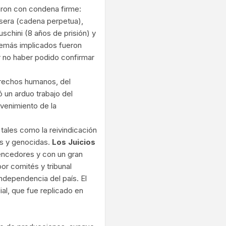
aron con condena firme:
sera (cadena perpetua),
schini (8 años de prisión) y
demás implicados fueron
r no haber podido confirmar
derechos humanos, del
 un arduo trabajo del
dvenimiento de la
 tales como la reivindicación
es y genocidas.
Los Juicios
vencedores y con un gran
por comités y tribunal
independencia del país. El
ial, que fue replicado en