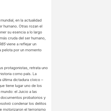
ram
 mundial, en la actualidad
ser humano. Otras rozan el
er su esencia a lo largo
n más cruda del ser humano,
985
viene a reflejar un
 la pelota por un momento
us protagonistas, retrata uno
historia como país. La
 última dictadura cívico –
que tiene lugar uno de los
undo: el Juicio a las
de documentos probatorios y
solvió condenar los delitos
e motorizaron el terrorismo