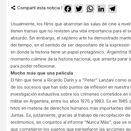
Compartí esta noticia !
Facebook
Twitter
WhatsApp
LinkedIn
Teleg
Usualmente, los films que abarrotan las salas de cine a nivel
tienen tramas que no revisten una vital importancia para el 
absurdo. Sin embargo, el séptimo arte ha demostrado manten
del tiempo, en el sentido de ser depositario de la expresió
en donde la historia tiene un papel protagónico.
Argentina 1
momento cúlmine de la historia nacional, que amerita parar
para poder reflexionar.
Mucho más que una película
El film que tiene a Ricardo Darín y a “Peter” Lanzani como s
de los sucesos que han sido puntos de inflexión en nuestra 
investigación exhaustiva sobre los crímenes cometidos en la
militar en Argentina, entre los años 1976 y 1983. Es en 1985 
hitos en materia de derechos humanos más importantes del m
Juntas. Es, justamente, gracias al trabajo de recopilación 
testimonios, en conjuntos al informe “Nunca Más”, que se re
que cometieron los sujetos que pergeñaron las acciones qu