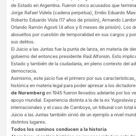
de Estado en Argentina. Fueron cinco acusados que termin
Jorge Rafael Videla (cadena perpetua), Emilio Eduardo Mas
Roberto Eduardo Viola (17 años de prisión), Armando Lambru
Orlando Ramón Agosti (4 años y 6 meses de prisión). Los 
absueltos por cuestión de temporalidad en sus cargos y po
sus delitos.
El Juicio a las Juntas fue la punta de lanza, en materia de 
gobierno del entonces presidente Raúl Alfonsín. Esto implicó
Estado y también de la ciudadanía, en pleno contexto del a
democracia.
Asimismo, este juicio fue el primero por sus características,
histórica en materia legal para poder apresar a los dictador
de Nuremberg
en 1945 fueron llevados adelante por los 
apoyo mundial. Experiencia distinta a la de la ex Yugoslavia 
internacionales y el caso de Camboya, un tribunal con total 
Juicio a las Juntas también sirvió de un ejemplo a nivel mund
distintos lugares.
Todos los caminos conducen a la historia