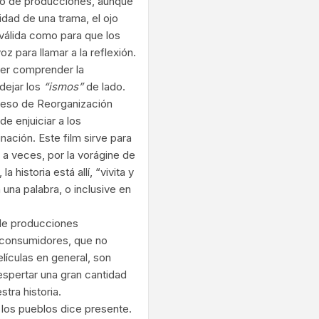
tipo de producciones, aunque
idad de una trama, el ojo
 válida como para que los
z para llamar a la reflexión.
der comprender la
dejar los
“ismos”
de lado.
ceso de Reorganización
de enjuiciar a los
ación. Este film sirve para
, a veces, por la vorágine de
historia está allí, “vivita y
 una palabra, o inclusive en
 de producciones
s consumidores, que no
lículas en general, son
espertar una gran cantidad
tra historia.
 los pueblos dice presente.