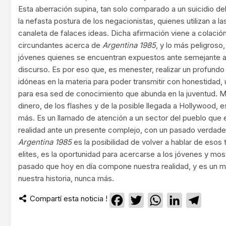
Esta aberración supina, tan solo comparado a un suicidio del
la nefasta postura de los negacionistas, quienes utilizan a 
canaleta de falaces ideas. Dicha afirmación viene a colació
circundantes acerca de
Argentina 1985
, y lo más peligroso
jóvenes quienes se encuentran expuestos ante semejante a
discurso. Es por eso que, es menester, realizar un profundo
idóneas en la materia para poder transmitir con honestidad,
para esa sed de conocimiento que abunda en la juventud. Más 
dinero, de los flashes y de la posible llegada a Hollywood, e
más. Es un llamado de atención a un sector del pueblo que 
realidad ante un presente complejo, con un pasado verdad
Argentina 1985
es la posibilidad de volver a hablar de esos 
elites, es la oportunidad para acercarse a los jóvenes y mos
pasado que hoy en día compone nuestra realidad, y es un me
nuestra historia, nunca más.
Compartí esta noticia !
Facebook
Twitter
WhatsApp
LinkedIn
Teleg