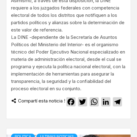
Asimismo, a través de esta disposición, la DINE
requiere a los juzgados federales con competencia
electoral de todos los distritos que notifiquen a los
partidos políticos y alianzas sobre la determinación de
este valor de referencia.
La DINE -dependiente de la Secretaría de Asuntos
Políticos del Ministerio del Interior- es el organismo
técnico del Poder Ejecutivo Nacional especializado en
materia de administración electoral, desde el cual se
programa y ejecuta la política nacional electoral, con la
implementación de herramientas para asegurar la
transparencia, la seguridad y la confiabilidad del
proceso electoral en su conjunto.
Compartí esta noticia !
Facebook
Twitter
WhatsApp
LinkedIn
Teleg
POLITICA
ULTIMAS NOTICIAS