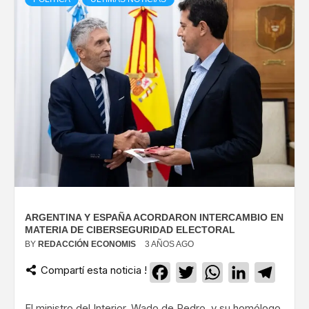
ARGENTINA Y ESPAÑA ACORDARON INTERCAMBIO EN
MATERIA DE CIBERSEGURIDAD ELECTORAL
BY
REDACCIÓN ECONOMIS
3 AÑOS AGO
Compartí esta noticia !
Facebook
Twitter
WhatsApp
LinkedIn
Teleg
El ministro del Interior, Wado de Pedro, y su homólogo