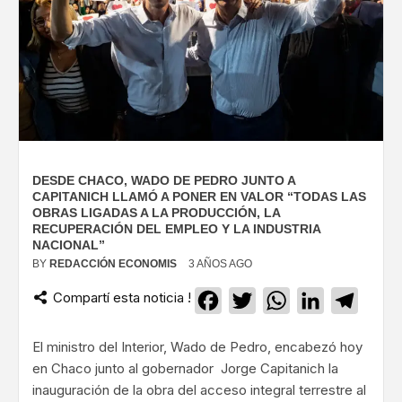
DESDE CHACO, WADO DE PEDRO JUNTO A
CAPITANICH LLAMÓ A PONER EN VALOR “TODAS LAS
OBRAS LIGADAS A LA PRODUCCIÓN, LA
RECUPERACIÓN DEL EMPLEO Y LA INDUSTRIA
NACIONAL”
BY
REDACCIÓN ECONOMIS
3 AÑOS AGO
Compartí esta noticia !
Facebook
Twitter
WhatsApp
LinkedIn
Teleg
El ministro del Interior, Wado de Pedro, encabezó hoy
en Chaco junto al gobernador Jorge Capitanich la
inauguración de la obra del acceso integral terrestre al