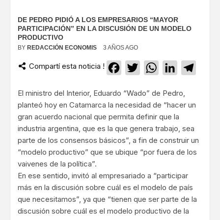
DE PEDRO PIDIÓ A LOS EMPRESARIOS “MAYOR
PARTICIPACIÓN” EN LA DISCUSIÓN DE UN MODELO
PRODUCTIVO
BY
REDACCIÓN ECONOMIS
3 AÑOS AGO
Compartí esta noticia !
Facebook
Twitter
WhatsApp
LinkedIn
Teleg
El ministro del Interior, Eduardo “Wado” de Pedro,
planteó hoy en Catamarca la necesidad de “hacer un
gran acuerdo nacional que permita definir que la
industria argentina, que es la que genera trabajo, sea
parte de los consensos básicos”, a fin de construir un
“modelo productivo” que se ubique “por fuera de los
vaivenes de la política”.
En ese sentido, invitó al empresariado a “participar
más en la discusión sobre cuál es el modelo de país
que necesitamos”, ya que “tienen que ser parte de la
discusión sobre cuál es el modelo productivo de la