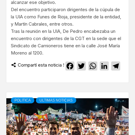
alcanzar ese objetivo.
Del encuentro participaron dirigentes de la cúpula de
la UIA como Funes de Rioja, presidente de la entidad,
y Martín Cabrales, entre otros.
Tras la reunión en la UIA, De Pedro encabezaba un
encuentro con dirigentes de la CGT en la sede que el
Sindicato de Camioneros tiene en la calle José María
Moreno al 1200.
Compartí esta noticia !
Facebook
Twitter
WhatsApp
LinkedIn
Teleg
POLITICA
ULTIMAS NOTICIAS