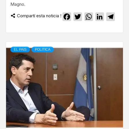
Magno.
Compartí esta noticia !
Facebook
Twitter
WhatsApp
LinkedIn
Teleg
EL PAIS
POLITICA