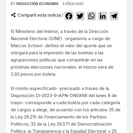
BY
REDACCIÓN ECONOMIS
3 AÑOS AGO
Compartí esta noticia !
Facebook
Twitter
WhatsApp
LinkedIn
Teleg
El Ministerio del Interior, a través de la Dirección
Nacional Electoral (DINE) -organismo a cargo de
Marcos Schiavi- definió el valor del aporte que se
otorgará para la impresión de las boletas a las
agrupaciones políticas que competirán en las
próximas elecciones nacionales: el mismo será de
2,92 pesos por boleta.
El monto especificado -precisado a través de la
Disposición DI-2023-9-APN-DNE#MI del lunes 8 de
mayo- corresponde a cada boleta por cada categoría
de cargos a elegir, de acuerdo con los artículos 35 de
la Ley 26.215 de Financiamiento de los Partidos
Políticos; 32 de la Ley 26.571 de Democratización
Política, la Transparencia y la Equidad Electoral; y 25