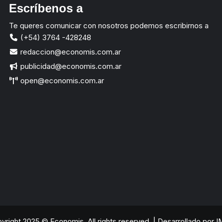
Escríbenos a
Te queres comunicar con nosotros podemos escribirnos a
(+54) 3764 -428248
redaccion@economis.com.ar
publicidad@economis.com.ar
open@economis.com.ar
yright 2025 © Economis. All rights reserved.
|
Desarrollado por
I