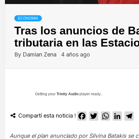
ECONOMIA
Tras los anuncios de B
tributaria en las Estaci
By
Damian Zena
4 años ago
Getting your
Trinity Audio
player ready...
Compartí esta noticia !
Facebook
Twitter
WhatsApp
Linked
T
Aunque el plan anunciado por Silvina Batakis se 