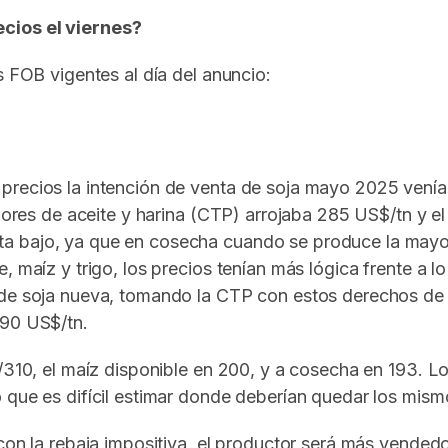
cios el viernes?
s FOB vigentes al día del anuncio:
precios la intención de venta de soja mayo 2025 venía 
alores de aceite y harina (CTP) arrojaba 285 US$/tn y e
a bajo, ya que en cosecha cuando se produce la mayor
e, maíz y trigo, los precios tenían más lógica frente a
 de soja nueva, tomando la CTP con estos derechos de
290 US$/tn.
/310, el maíz disponible en 200, y a cosecha en 193. Los
 que es difícil estimar donde deberían quedar los mism
con la rebaja impositiva, el productor será más vendedo