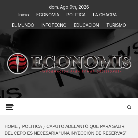
dom. Ago 9th, 2026
Inicio
ECONOMIA
POLITICA
LA CHACRA
EL MUNDO
INFOTECNO
EDUCACION
TURISMO
ECONOMIS
INFORMACIÓN PARA TOMAR DECISIONES
HOME
POLITICA
CAPUTO ADELANTÓ QUE PARA SALIR
DEL CEPO ES NECESARIA “UNA INYECCIÓN DE RESERVAS”