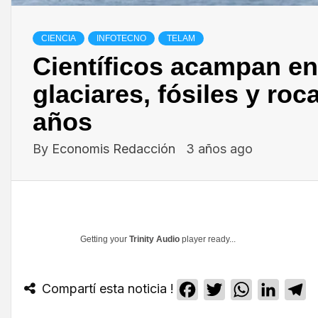
CIENCIA
INFOTECNO
TELAM
Científicos acampan en
glaciares, fósiles y ro
años
By
Economis Redacción
3 años ago
Getting your
Trinity Audio
player ready...
Compartí esta noticia !
Facebook
Twitter
WhatsApp
Linked
T