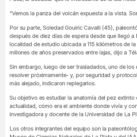
“Vemos la panza del volcán expuesta a la vista. Son
Por su parte, Soledad Gouiric Cavalli (45), paleont
después de diez días de espera desde que llegó a 
localidad de estudio ubicada a 115 kilómetros de l
millones de años preservados entre lajas, dijo a Té
Sin embargo, luego de ser trasladados, uno de los 
resolver próximamente- y, por seguridad y protoco
más alejado, indicaron replegarlos.
Su objetivo es estudiar la anatomía del pez extinto
actualidad, cómo era el ambiente donde vivía y con
investigadora y docente de la Universidad de La Pl
Los otros integrantes del equipo son la paleontólo
Museo de Ciencias Naturales de La Plata y del IAA 