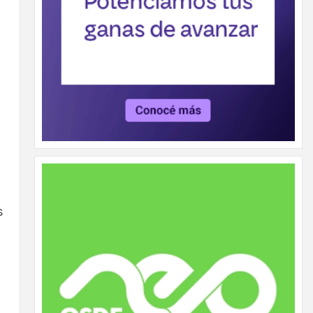
a
s
l