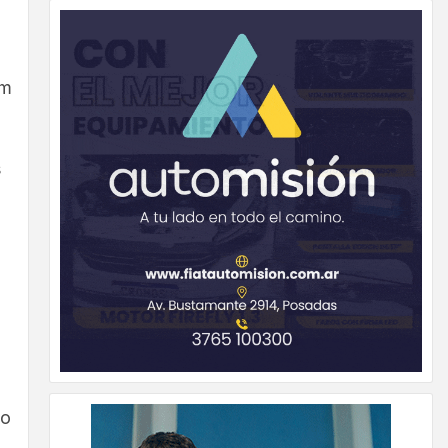
km
s
jo