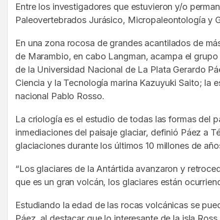
Entre los investigadores que estuvieron y/o perma
Paleovertebrados Jurásico, Micropaleontología y G
En una zona rocosa de grandes acantilados de más 
de Marambio, en cabo Langman, acampa el grupo d
de la Universidad Nacional de La Plata Gerardo Pá
Ciencia y la Tecnología marina Kazuyuki Saito; la 
nacional Pablo Rosso.
La criología es el estudio de todas las formas del p
inmediaciones del paisaje glaciar, definió Páez a T
glaciaciones durante los últimos 10 millones de año
“Los glaciares de la Antártida avanzaron y retrocedi
que es un gran volcán, los glaciares están ocurrie
Estudiando la edad de las rocas volcánicas se pued
Páez, al destacar que lo interesante de la isla Ross 