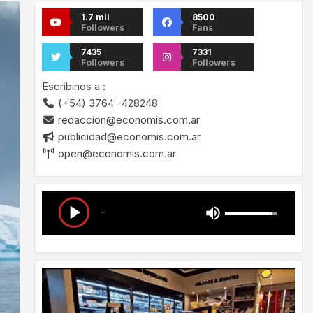
1.7 mil
8500
Followers
Fans
7435
7331
Followers
Followers
Escribinos a :
(+54) 3764 -428248
redaccion@economis.com.ar
publicidad@economis.com.ar
open@economis.com.ar