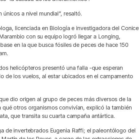
 únicos a nivel mundial”, resaltó.
óloga, licenciada en Biología e investigadora del Conice
Marambio con su equipo logró llegar a Longing,
a base en la que busca fósiles de peces de hace 150
lam.
dos helicópteros presentó una falla -que esperan
lo de los vuelos, al estar ubicados en el campamento
 que dio origen al grupo de peces más diversos de la
 qué otros organismos convivían, explicó la también
ata, que transita su cuarta campaña antártica.
ga de invertebrados Eugenia Raffi; el paleontólogo del
Martín de los Reyes, a cargo de las extracciones de