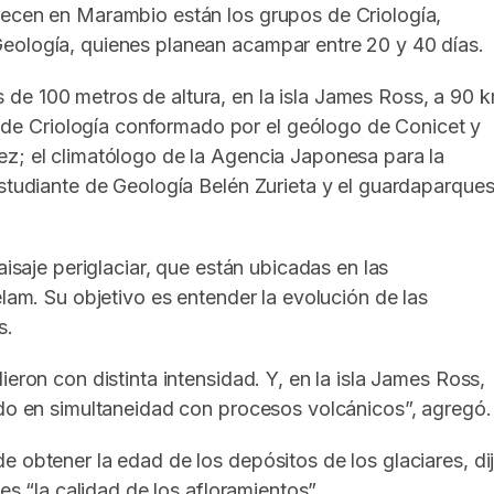
necen en Marambio están los grupos de Criología,
eología, quienes planean acampar entre 20 y 40 días.
de 100 metros de altura, en la isla James Ross, a 90 
e Criología conformado por el geólogo de Conicet y
ez; el climatólogo de la Agencia Japonesa para la
estudiante de Geología Belén Zurieta y el guardaparque
aisaje periglaciar, que están ubicadas en las
élam. Su objetivo es entender la evolución de las
s.
eron con distinta intensidad. Y, en la isla James Ross,
ndo en simultaneidad con procesos volcánicos”, agregó.
e obtener la edad de los depósitos de los glaciares, di
es “la calidad de los afloramientos”.