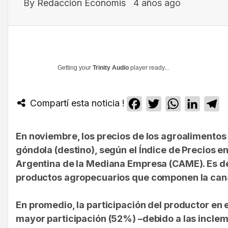
By
Redacción Economis
4 años ago
Getting your
Trinity Audio
player ready...
Compartí esta noticia !
Facebook
Twitter
WhatsApp
Linked
T
En noviembre, los
precios de los agroalimentos 
góndola (destino)
, según el Índice de Precios 
Argentina de la Mediana Empresa (CAME). Es dec
productos agropecuarios que componen la can
En promedio, la participación del productor en 
mayor participación (52%) –
debido a las incle