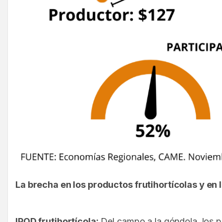
La brecha en los productos frutihortícolas y en
IPOD frutihortícola:
Del campo a la góndola, los pr