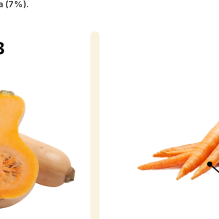
ia (7%)
.