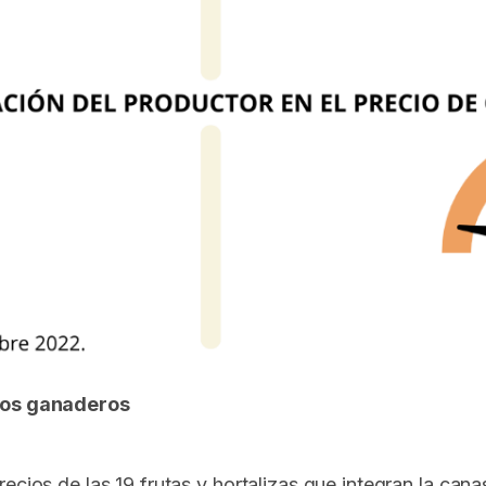
 los ganaderos
ecios de las 19 frutas y hortalizas que integran la cana