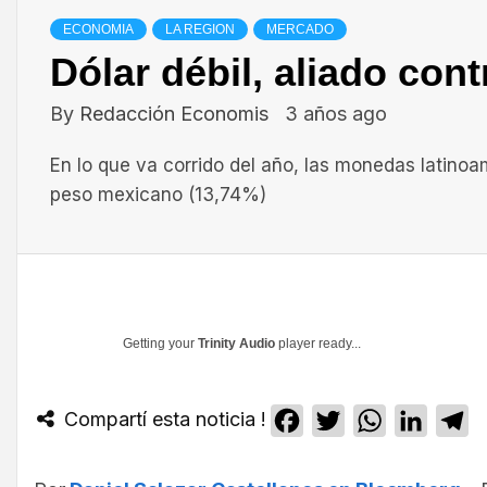
ECONOMIA
LA REGION
MERCADO
Dólar débil, aliado cont
By
Redacción Economis
3 años ago
En lo que va corrido del año, las monedas latino
peso mexicano (13,74%)
Getting your
Trinity Audio
player ready...
Compartí esta noticia !
Facebook
Twitter
WhatsApp
Linked
T