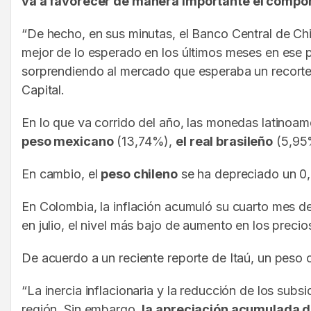
va a favorecer de manera importante el comport
“De hecho, en sus minutas, el Banco Central de Ch
mejor de lo esperado en los últimos meses en ese pa
sorprendiendo al mercado que esperaba un recorte
Capital.
En lo que va corrido del año, las monedas latinoa
peso mexicano
(13,74%),
el real brasileño
(5,95
En cambio, el
peso chileno
se ha depreciado un 0,
En Colombia, la inflación acumuló su cuarto mes de 
en julio, el nivel más bajo de aumento en los preci
De acuerdo a un reciente reporte de Itaú, un peso
“La inercia inflacionaria y la reducción de los subs
región. Sin embargo,
la apreciación acumulada de