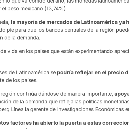
En lo que va corrido del año, las monedas latinoameric
y el peso mexicano (13,74%)
uela,
la mayoría de mercados de Latinoamérica ya ha
 pie para que los bancos centrales de la región puedan
ón de la demanda.
to de vida en los países que están experimentando apre
ses de Latinoamérica se
podría reflejar en el precio 
e de los países.
a región continúa dándose de manera importante,
apoya
ación de la demanda que refleja las políticas monetari
mberg Línea la gerente de Investigaciones Económicas 
tos factores ha abierto la puerta a estas correccio