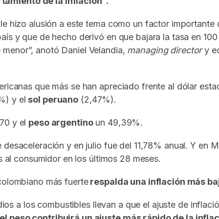
amiento de la inflación”.
ile hizo alusión a este tema como un factor importan
ís y que de hecho derivó en que bajara la tasa en 100 p
 menor”, anotó Daniel Velandia,
managing director
y e
mericanas que más se han apreciado frente al dólar es
%) y el
sol peruano
(2,47%).
70 y el
peso argentino
un 49,39%.
desaceleración y en julio fue del 11,78% anual. Y en M
os al consumidor en los últimos 28 meses.
 colombiano más fuerte
respalda una inflación más ba
idios a los combustibles llevan a que el ajuste de infl
l peso contribuirá un ajuste más rápido de la infla