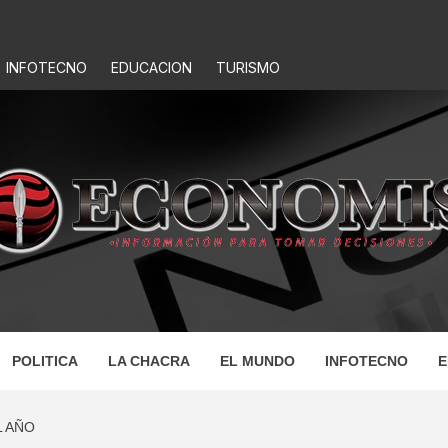
INFOTECNO
EDUCACION
TURISMO
IS
POLITICA
LA CHACRA
EL MUNDO
INFOTECNO
E
L AÑO