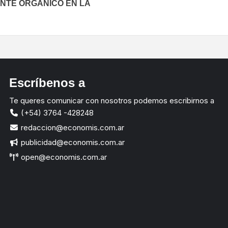
ANTE ORGÁNICO EN LA
Escríbenos a
Te queres comunicar con nosotros podemos escribirnos a
(+54) 3764 -428248
redaccion@economis.com.ar
publicidad@economis.com.ar
open@economis.com.ar