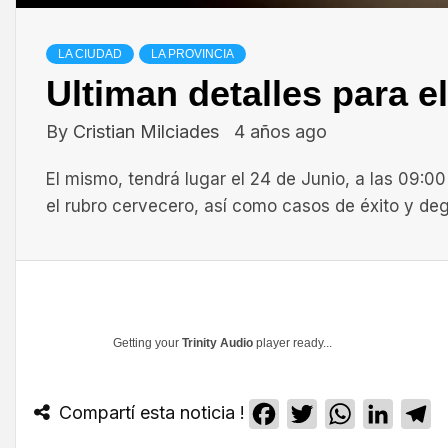
LA CIUDAD
LA PROVINCIA
Ultiman detalles para 
By
Cristian Milciades
4 años ago
El mismo, tendrá lugar el 24 de Junio, a las 09:0
el rubro cervecero, así como casos de éxito y de
Getting your
Trinity Audio
player ready...
Compartí esta noticia !
Facebook
Twitter
WhatsApp
Linked
T