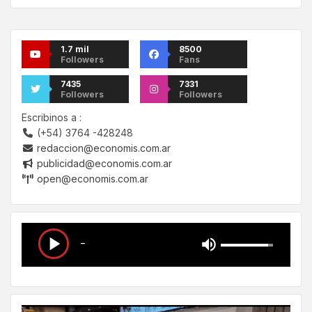
1.7 mil
8500
Followers
Fans
7435
7331
Followers
Followers
Escribinos a :
(+54) 3764 -428248
redaccion@economis.com.ar
publicidad@economis.com.ar
open@economis.com.ar