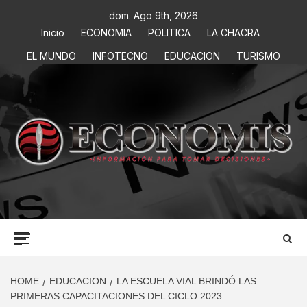
dom. Ago 9th, 2026
Inicio
ECONOMIA
POLITICA
LA CHACRA
EL MUNDO
INFOTECNO
EDUCACION
TURISMO
ECONOMIS
INFORMACIÓN PARA TOMAR DECISIONES
HOME
EDUCACION
LA ESCUELA VIAL BRINDÓ LAS
PRIMERAS CAPACITACIONES DEL CICLO 2023