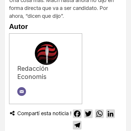
Una cosa más. Macri hasta ahora no dijo en
forma directa que va a ser candidato. Por
ahora, “dicen que dijo”.
Autor
Redacción
Economis
Compartí esta noticia !
Facebook
Twitter
WhatsApp
Linked
Telegram