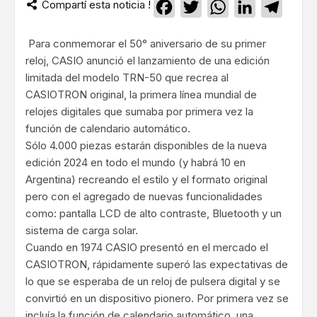
Compartí esta noticia !
Facebook
Twitter
WhatsApp
LinkedIn
Teleg
Para conmemorar el 50° aniversario de su primer
reloj, CASIO anunció el lanzamiento de una edición
limitada del modelo TRN-50 que recrea al
CASIOTRON original, la primera línea mundial de
relojes digitales que sumaba por primera vez la
función de calendario automático.
Sólo 4.000 piezas estarán disponibles de la nueva
edición 2024 en todo el mundo (y habrá 10 en
Argentina) recreando el estilo y el formato original
pero con el agregado de nuevas funcionalidades
como: pantalla LCD de alto contraste, Bluetooth y un
sistema de carga solar.
Cuando en 1974 CASIO presentó en el mercado el
CASIOTRON, rápidamente superó las expectativas de
lo que se esperaba de un reloj de pulsera digital y se
convirtió en un dispositivo pionero. Por primera vez se
incluía la función de calendario automático, una