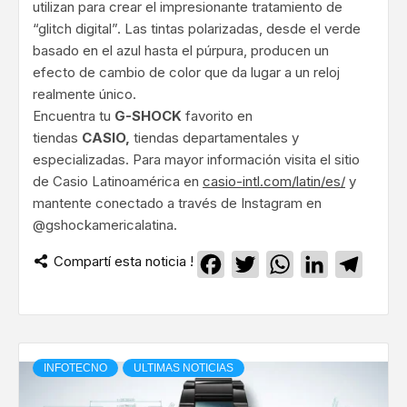
utilizan para crear el impresionante tratamiento de
“glitch digital”. Las tintas polarizadas, desde el verde
basado en el azul hasta el púrpura, producen un
efecto de cambio de color que da lugar a un reloj
realmente único.
Encuentra tu
G-SHOCK
favorito en
tiendas
CASIO,
tiendas departamentales y
especializadas. Para mayor información visita el sitio
de Casio Latinoamérica en
casio-intl.com/latin/es/
y
mantente conectado a través de Instagram en
@gshockamericalatina.
Compartí esta noticia !
Facebook
Twitter
WhatsApp
LinkedIn
Teleg
INFOTECNO
ULTIMAS NOTICIAS