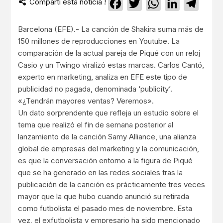
Compartí esta noticia !
Facebook
Twitter
WhatsApp
LinkedIn
Teleg
Barcelona (EFE).- La canción de Shakira suma más de
150 millones de reproducciones en Youtube. La
comparación de la actual pareja de Piqué con un reloj
Casio y un Twingo viralizó estas marcas. Carlos Cantó,
experto en marketing, analiza en EFE este tipo de
publicidad no pagada, denominada ‘publicity’.
«¿Tendrán mayores ventas? Veremos».
Un dato sorprendente que refleja un estudio sobre el
tema que realizó el fin de semana posterior al
lanzamiento de la canción Samy Alliance, una alianza
global de empresas del marketing y la comunicación,
es que la conversación entorno a la figura de Piqué
que se ha generado en las redes sociales tras la
publicación de la canción es prácticamente tres veces
mayor que la que hubo cuando anunció su retirada
como futbolista el pasado mes de noviembre. Esta
vez, el exfutbolista y empresario ha sido mencionado