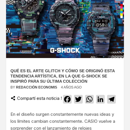
QUÉ ES EL ARTE GLITCH Y CÓMO SE ORIGINÓ ESTA
TENDENCIA ARTÍSTICA, EN LA QUE G-SHOCK SE
INSPIRÓ PARA SU ÚLTIMA COLECCIÓN
BY
REDACCIÓN ECONOMIS
4 AÑOS AGO
Compartí esta noticia !
Facebook
Twitter
WhatsApp
LinkedIn
Teleg
En el diseño surgen constantemente nuevas ideas y
los límites cambian constantemente. CASIO vuelve a
sorprender con el lanzamiento de relojes