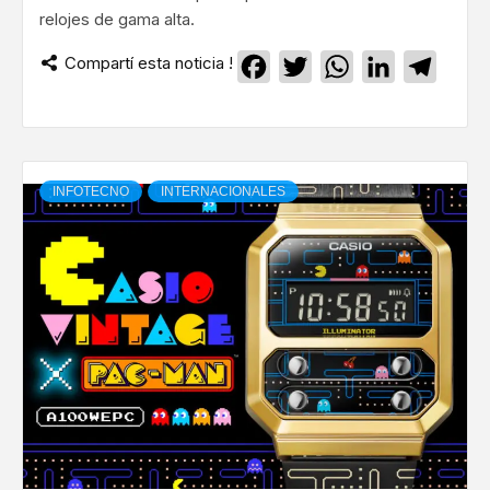
relojes de gama alta.
Compartí esta noticia !
Facebook
Twitter
WhatsApp
LinkedIn
Teleg
INFOTECNO
INTERNACIONALES