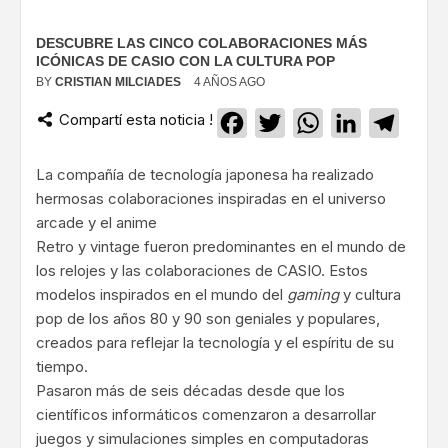
DESCUBRE LAS CINCO COLABORACIONES MÁS
ICÓNICAS DE CASIO CON LA CULTURA POP
BY
CRISTIAN MILCIADES
4 AÑOS AGO
Compartí esta noticia !
Facebook
Twitter
WhatsApp
LinkedIn
Teleg
La compañía de tecnología japonesa ha realizado
hermosas colaboraciones inspiradas en el universo
arcade y el anime
Retro y vintage fueron predominantes en el mundo de
los relojes y las colaboraciones de CASIO. Estos
modelos inspirados en el mundo del
gaming
y cultura
pop de los años 80 y 90 son geniales y populares,
creados para reflejar la tecnología y el espíritu de su
tiempo.
Pasaron más de seis décadas desde que los
científicos informáticos comenzaron a desarrollar
juegos y simulaciones simples en computadoras