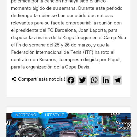
polémica por la canción no haya sido el único
momento álgido de su semana. Durante este periodo
de tiempo también se han conocido dos noticias
relevantes para su faceta empresarial: la reunión con
el presidente del FC Barcelona, Joan Laporta, para
disputar las finales de la Kings League en el Camp Nou
el fin de semana del 25 y 26 de marzo, y que la
Federación Internacional de Tenis (ITF) ha roto el
contrato con Kosmos, la empresa dirigida por Piqué,
para la organización de la Copa Davis.
Compartí esta noticia !
Facebook
Twitter
WhatsApp
LinkedIn
Teleg
INFOTECNO
LIFESTYLE