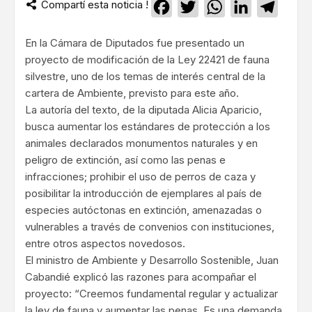
Compartí esta noticia !
Facebook
Twitter
WhatsApp
LinkedIn
Teleg
En la Cámara de Diputados fue presentado un
proyecto de modificación de la Ley 22421 de fauna
silvestre, uno de los temas de interés central de la
cartera de Ambiente, previsto para este año.
La autoría del texto, de la diputada Alicia Aparicio,
busca aumentar los estándares de protección a los
animales declarados monumentos naturales y en
peligro de extinción, así como las penas e
infracciones; prohibir el uso de perros de caza y
posibilitar la introducción de ejemplares al país de
especies autóctonas en extinción, amenazadas o
vulnerables a través de convenios con instituciones,
entre otros aspectos novedosos.
El ministro de Ambiente y Desarrollo Sostenible, Juan
Cabandié explicó las razones para acompañar el
proyecto: “Creemos fundamental regular y actualizar
la ley de fauna y aumentar las penas. Es una demanda