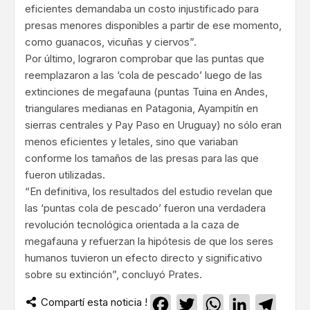
eficientes demandaba un costo injustificado para
presas menores disponibles a partir de ese momento,
como guanacos, vicuñas y ciervos”.
Por último, lograron comprobar que las puntas que
reemplazaron a las ‘cola de pescado’ luego de las
extinciones de megafauna (puntas Tuina en Andes,
triangulares medianas en Patagonia, Ayampitín en
sierras centrales y Pay Paso en Uruguay) no sólo eran
menos eficientes y letales, sino que variaban
conforme los tamaños de las presas para las que
fueron utilizadas.
“En definitiva, los resultados del estudio revelan que
las ‘puntas cola de pescado’ fueron una verdadera
revolución tecnológica orientada a la caza de
megafauna y refuerzan la hipótesis de que los seres
humanos tuvieron un efecto directo y significativo
sobre su extinción”, concluyó Prates.
Compartí esta noticia !
Facebook
Twitter
WhatsApp
LinkedIn
Teleg