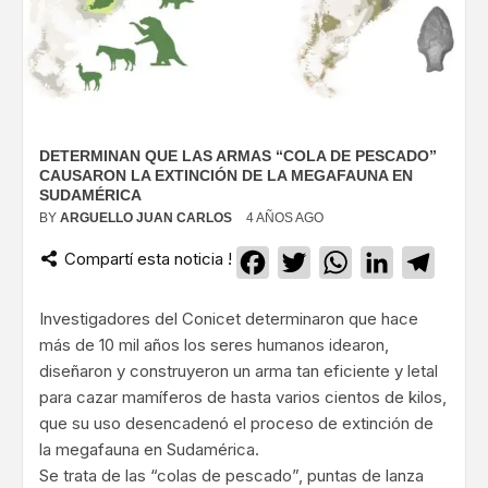
DETERMINAN QUE LAS ARMAS “COLA DE PESCADO”
CAUSARON LA EXTINCIÓN DE LA MEGAFAUNA EN
SUDAMÉRICA
BY
ARGUELLO JUAN CARLOS
4 AÑOS AGO
Compartí esta noticia !
Facebook
Twitter
WhatsApp
LinkedIn
Teleg
Investigadores del Conicet determinaron que hace
más de 10 mil años los seres humanos idearon,
diseñaron y construyeron un arma tan eficiente y letal
para cazar mamíferos de hasta varios cientos de kilos,
que su uso desencadenó el proceso de extinción de
la megafauna en Sudamérica.
Se trata de las “colas de pescado”, puntas de lanza