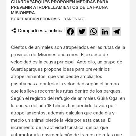
GUARDAPARQUES PROPONEN MEDIDAS PARA
PREVENIR ATROPELLAMIENTOS DE LA FAUNA
MISIONERA
BY
REDACCIÓN ECONOMIS
8 AÑOS AGO
Compartí esta noticia !
Facebook
Twitter
WhatsApp
LinkedIn
Teleg
Cientos de animales son atropellados en las rutas de la
provincia de Misiones cada mes. El exceso de
velocidad es la causa principal. Ante ello, un grupo de
Guardaparques propone ideas para prevenir los
atropellamientos, que van desde ampliar los
pasafaunas a controlar la velocidad según el tiempo
que les lleva recorrer las rutas dentro de los parques.
Según el registro del refugio de animales Güirá Oga, en
lo que va del año 18 felinos han perdido la vida por
atropellamientos, además calculan que cada día y
medio un animal pierde la vida por esta causa. El
incremento de la actividad turística, del parque
automotor y la pavimentación de tramos de rutas que