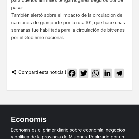
para que los animales tengan lugares seguros donde
pasar.
También alertó sobre el impacto de la circulación de
camiones de gran porte por la ruta 101, que hace unas
semanas fue habilitada para la circulación de bitrenes
por el Gobierno nacional.
Compartí esta noticia !
Facebook
Twitter
WhatsApp
LinkedIn
Teleg
Economis
Economis es el primer diario sobre economía, negocios
y política de la provincia de Misiones. Realizado por un