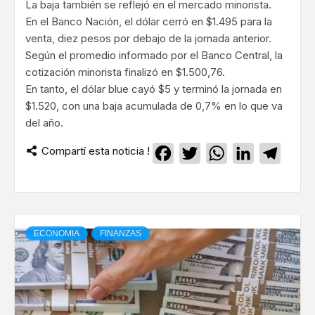
La baja también se reflejó en el mercado minorista.
En el Banco Nación, el dólar cerró en $1.495 para la
venta, diez pesos por debajo de la jornada anterior.
Según el promedio informado por el Banco Central, la
cotización minorista finalizó en $1.500,76.
En tanto, el dólar blue cayó $5 y terminó la jornada en
$1.520, con una baja acumulada de 0,7% en lo que va
del año.
Compartí esta noticia !
Facebook
Twitter
WhatsApp
LinkedIn
Teleg
ECONOMIA
FINANZAS