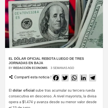
EL DÓLAR OFICIAL REBOTA LUEGO DE TRES
JORNADAS EN BAJA
BY
REDACCIÓN ECONOMIS
3 SEMANAS AGO
Compartí esta noticia !
Facebook
Twitter
WhatsApp
LinkedIn
Teleg
El
dólar oficial
sube tras acumular su tercera rueda
consecutiva en descenso. A nivel mayorista, la divisa
opera a $1.474 y avanza desde su menor valor desde
el 23 de junio.