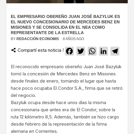
EL EMPRESARIO OBEREÑO JUAN JOSÉ BAZYLUK ES
EL NUEVO CONCESIONARIO DE MERCEDES BENZ EN
MISIONES Y SE CONSOLIDA EN EL NEA COMO
REPRESENTANTE DE LA ESTRELLA
BY
REDACCIÓN ECONOMIS
8 AÑOS AGO
Compartí esta noticia !
Facebook
Twitter
WhatsApp
LinkedIn
Teleg
El reconocido empresario obereño Juan José Bazyluk
tomó la concesión de Mercedes Benz en Misiones
desde finales de enero, tomando el lugar que hasta
hace poco ocupaba El Condor S.A., firma que se retiró
del negocio.
Bazyluk ocupa desde hace unos días la misma
concesionaria que antes era de El Condor, sobre la
ruta 12 kilómetro 8,5. Además, también se hizo cargo
desde febrero de la representación de la firma
alemana en Corrientes.