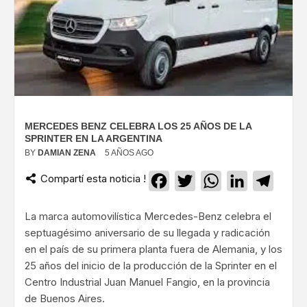
MERCEDES BENZ CELEBRA LOS 25 AÑOS DE LA
SPRINTER EN LA ARGENTINA
BY
DAMIAN ZENA
5 AÑOS AGO
Compartí esta noticia !
Facebook
Twitter
WhatsApp
LinkedIn
Teleg
La marca automovilística Mercedes-Benz celebra el
septuagésimo aniversario de su llegada y radicación
en el país de su primera planta fuera de Alemania, y los
25 años del inicio de la producción de la Sprinter en el
Centro Industrial Juan Manuel Fangio, en la provincia
de Buenos Aires.