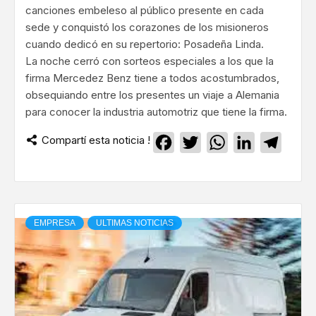
canciones embeleso al público presente en cada
sede y conquistó los corazones de los misioneros
cuando dedicó en su repertorio: Posadeña Linda.
La noche cerró con sorteos especiales a los que la
firma Mercedez Benz tiene a todos acostumbrados,
obsequiando entre los presentes un viaje a Alemania
para conocer la industria automotriz que tiene la firma.
Compartí esta noticia !
Facebook
Twitter
WhatsApp
LinkedIn
Teleg
EMPRESA
ULTIMAS NOTICIAS