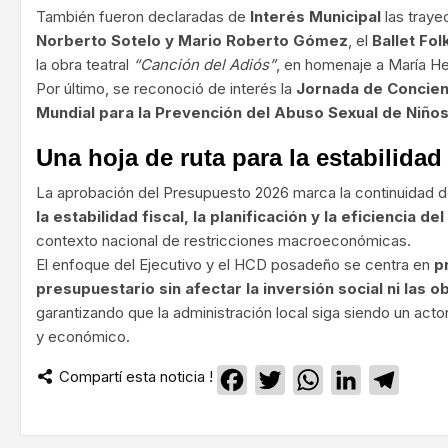
También fueron declaradas de
Interés Municipal
las traye
Norberto Sotelo y Mario Roberto Gómez
, el
Ballet Fo
la obra teatral
“Canción del Adiós”
, en homenaje a María He
Por último, se reconoció de interés la
Jornada de Concient
Mundial para la Prevención del Abuso Sexual de Niño
Una hoja de ruta para la estabilidad
La aprobación del Presupuesto 2026 marca la continuidad 
la estabilidad fiscal, la planificación y la eficiencia de
contexto nacional de restricciones macroeconómicas.
El enfoque del Ejecutivo y el HCD posadeño se centra en
p
presupuestario sin afectar la inversión social ni las 
garantizando que la administración local siga siendo un acto
y económico.
Compartí esta noticia !
Facebook
Twitter
WhatsApp
LinkedIn
Teleg