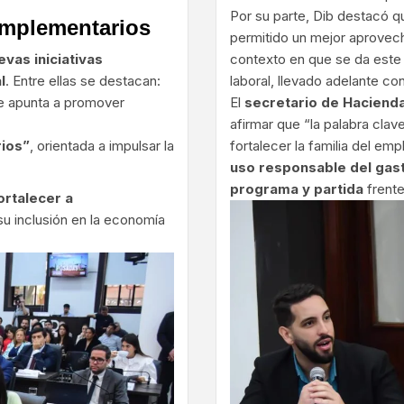
Por su parte, Dib destacó 
mplementarios
permitido un mejor aprovech
evas iniciativas
contexto en que se da este
l
. Entre ellas se destacan:
laboral, llevado adelante co
ue apunta a promover
El
secretario de Haciend
afirmar que “la palabra cla
rios”
, orientada a impulsar la
fortalecer la familia del em
uso responsable del gast
programa y partida
frente
ortalecer a
su inclusión en la economía