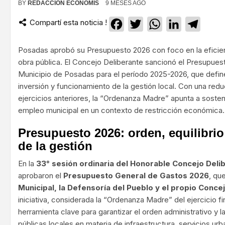
BY
REDACCIÓN ECONOMIS
9 MESES AGO
Compartí esta noticia !
Facebook
Twitter
WhatsApp
LinkedIn
Teleg
Posadas aprobó su Presupuesto 2026 con foco en la eficiencia
obra pública. El Concejo Deliberante sancionó el Presupues
Municipio de Posadas para el período 2025-2026, que define
inversión y funcionamiento de la gestión local. Con una re
ejercicios anteriores, la “Ordenanza Madre” apunta a sosten
empleo municipal en un contexto de restricción económica.
Presupuesto 2026: orden, equilibrio
de la gestión
En la
33° sesión ordinaria del Honorable Concejo Deli
aprobaron el
Presupuesto General de Gastos 2026
, qu
Municipal, la Defensoría del Pueblo y el propio Conce
iniciativa, considerada la “Ordenanza Madre” del ejercicio fi
herramienta clave para garantizar el orden administrativo y la
públicas locales en materia de infraestructura, servicios urb