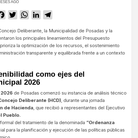
MESES AGO
Facebook
Twitter
WhatsApp
LinkedIn
Telegram
oncejo Deliberante, la Municipalidad de Posadas y la
ntaron los principales lineamientos del Presupuesto
prioriza la optimización de los recursos, el sostenimiento
inistración transparente y equilibrada frente a un contexto
tenibilidad como ejes del
icipal 2026
 2026
de Posadas comenzó su instancia de análisis técnico
Concejo Deliberante (HCD)
, durante una jornada
n de Hacienda
, que recibió a representantes del Ejecutivo
l Pueblo
.
o formal del tratamiento de la denominada
“Ordenanza
al para la planificación y ejecución de las políticas públicas
ómico.