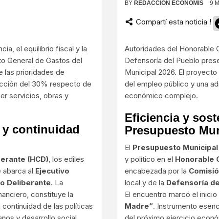
BY
REDACCIÓN ECONOMIS
9 
Compartí esta noticia !
ram
, el equilibrio fiscal y la
Autoridades del Honorable C
to General de Gastos del
Defensoría del Pueblo prese
 las prioridades de
Municipal 2026. El proyecto 
ducción del 30% respecto de
del empleo público y una adm
er servicios, obras y
económico complejo.
Eficiencia y sos
 y continuidad
Presupuesto Mun
El
Presupuesto Municipal
berante (HCD)
, los ediles
y político en el
Honorable 
e abarca al
Ejecutivo
encabezada por la
Comisió
jo Deliberante
. La
local y de la
Defensoría de
nanciero, constituye la
El encuentro marcó el inici
 continuidad de las políticas
Madre”
. Instrumento esenci
anos y desarrollo social.
del próximo ejercicio econ