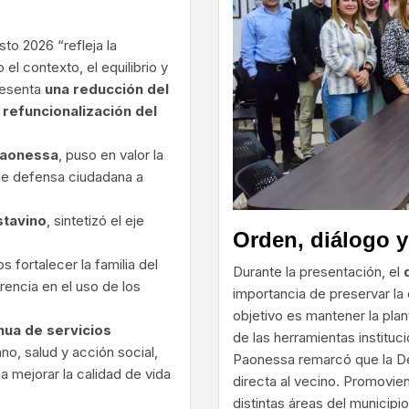
to 2026 “refleja la
l contexto, el equilibrio y
resenta
una reducción del
a
refuncionalización del
Paonessa
, puso en valor la
 de defensa ciudadana a
stavino
, sintetizó el eje
Orden, diálogo y 
fortalecer la familia del
Durante la presentación, el
rencia en el uso de los
importancia de preservar la e
objetivo es mantener la plan
nua de servicios
de las herramientas institu
o, salud y acción social,
Paonessa remarcó que la Def
a mejorar la calidad de vida
directa al vecino. Promovie
distintas áreas del municipio