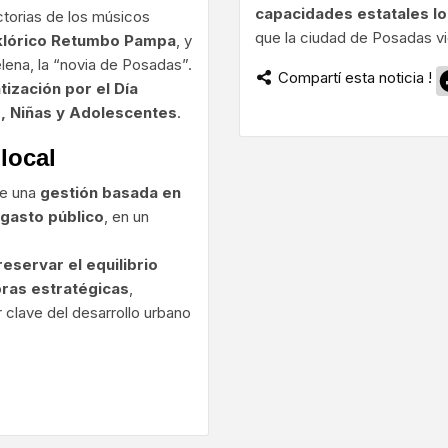
capacidades estatales lo
ctorias de los músicos
que la ciudad de Posadas v
lklórico Retumbo Pampa
, y
lena, la “novia de Posadas”.
Compartí esta noticia !
ización por el Día
s, Niñas y Adolescentes
.
 local
de una
gestión basada en
l gasto público
, en un
reservar el equilibrio
obras estratégicas
,
r clave del desarrollo urbano
ram