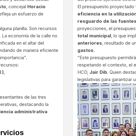
sto
, concejal
Horacio
El presupuesto proyectado 
fleja un esfuerzo de
eficiencia en la utilizaci
resguardo de las fuentes
guna planilla. Son recursos
proyecciones, el presupues
. La economía de la calle no
total municipal
, lo que imp
ficada en el altar del
anteriores
, resultado de 
brindando de manera eficiente
gastos
.
 importancia”.
“Este presupuesto permitir
 recursos:
respetando el contexto, el eq
.)
,
HCD,
Jair Dib
. Quien destac
legislativas para garantizar
esentantes de las tres
erativas, destacando la
ciencia administrativa
rvicios