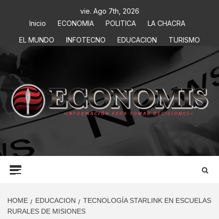
vie. Ago 7th, 2026
Inicio
ECONOMIA
POLITICA
LA CHACRA
EL MUNDO
INFOTECNO
EDUCACION
TURISMO
ECONOMIS
INFORMACIÓN PARA TOMAR DECISIONES
HOME
EDUCACION
TECNOLOGÍA STARLINK EN ESCUELAS
RURALES DE MISIONES