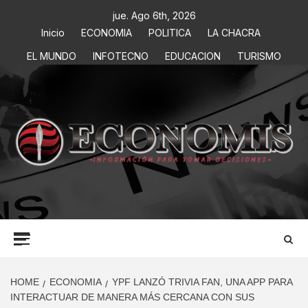
jue. Ago 6th, 2026
Inicio
ECONOMIA
POLITICA
LA CHACRA
EL MUNDO
INFOTECNO
EDUCACION
TURISMO
ECONOMIS
INFORMACIÓN PARA TOMAR DECISIONES
HOME
ECONOMIA
YPF LANZÓ TRIVIA FAN, UNA APP PARA
INTERACTUAR DE MANERA MÁS CERCANA CON SUS