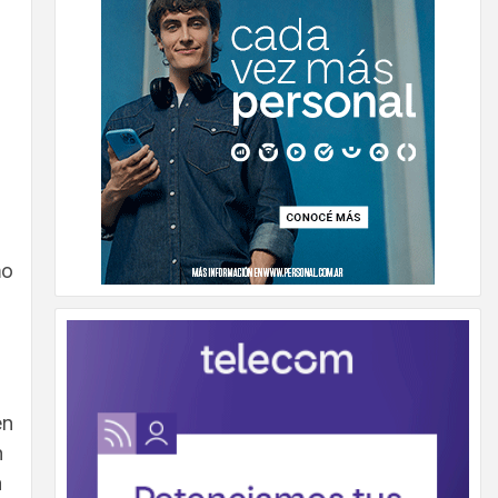
mo
en
n
a