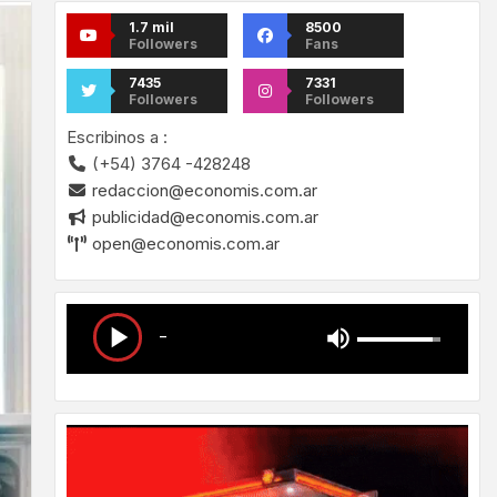
1.7 mil
8500
Followers
Fans
7435
7331
Followers
Followers
Escribinos a :
(+54) 3764 -428248
redaccion@economis.com.ar
publicidad@economis.com.ar
open@economis.com.ar