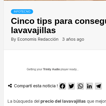
INFOTECNO
Cinco tips para consegu
lavavajillas
By
Economis Redacción
3 años ago
Getting your
Trinity Audio
player ready...
Compartí esta noticia !
Facebook
Twitter
WhatsApp
Linked
T
La búsqueda del
precio del lavavajillas
que mejor 