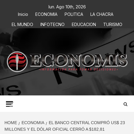
lun. Ago 10th, 2026
Inicio
ECONOMIA
POLITICA
LA CHACRA
EL MUNDO
INFOTECNO
EDUCACION
TURISMO
ECONOMIS
INFORMACIÓN PARA TOMAR DECISIONES
HOME
ECONOMIA
EL BANCO CENTRAL COMPRÓ US$ 23
MILLONES Y EL DÓLAR OFICIAL CERRÓ A $182,81