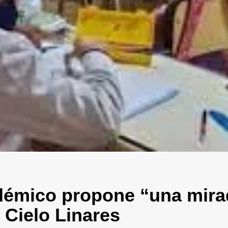
émico propone “una mirad
o Cielo Linares