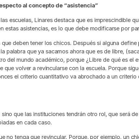
especto al concepto de “asistencia”
as escuelas, Linares destaca que es imprescindible qu
n estas asistencias, es lo que debe modificarse por part
as que deben tener los chicos. Después si alguna defin
a palabra que ya sacamos ahora que es de libre, (sacar 
ntro del mundo académico, porque ¿Libre de qué es el 
ne que volver a revincularse con la escuela. Porque si
onces el criterio cuantitativo va abrochado a un criterio
 sino que las instituciones tendrán otro rol, que será d
opiadas en cada caso.
 que no tenga que revincular. Porque, por ejemplo, un