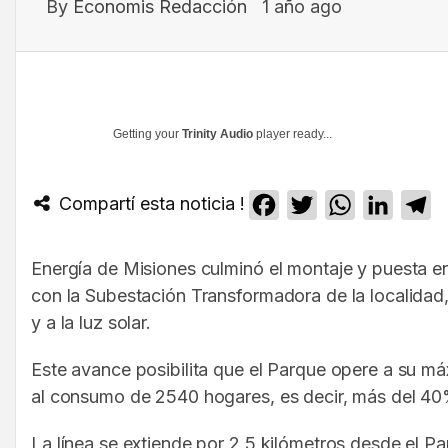
By
Economis Redacción
1 año ago
Getting your
Trinity Audio
player ready...
Compartí esta noticia !
Facebook
Twitter
WhatsApp
Linked
T
Energía de Misiones culminó el montaje y puesta en
con la Subestación Transformadora de la localidad, 
y a la luz solar.
Este avance posibilita que el Parque opere a su m
al consumo de 2540 hogares, es decir, más del 40
La línea se extiende por 2,5 kilómetros desde el 