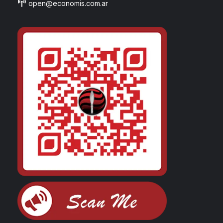
open@economis.com.ar