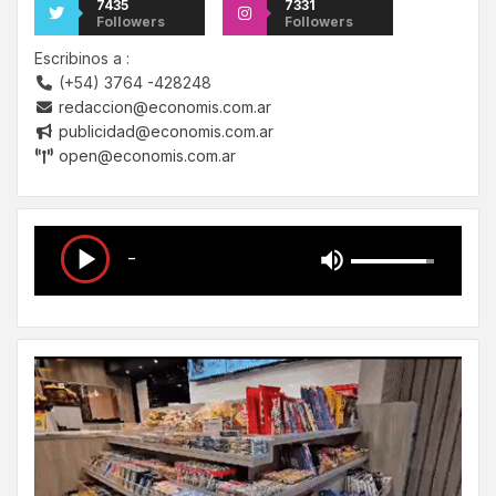
7435
7331
Followers
Followers
Escribinos a :
(+54) 3764 -428248
redaccion@economis.com.ar
publicidad@economis.com.ar
open@economis.com.ar