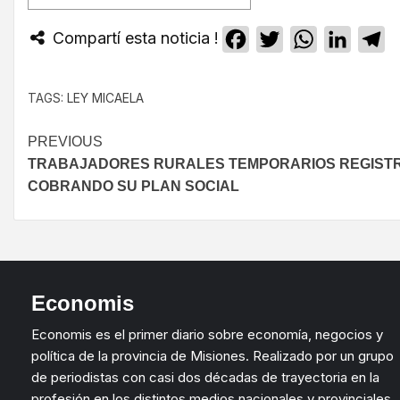
Compartí esta noticia !
Facebook
Twitter
WhatsApp
Linked
T
TAGS:
LEY MICAELA
PREVIOUS
TRABAJADORES RURALES TEMPORARIOS REGIST
COBRANDO SU PLAN SOCIAL
Economis
Economis es el primer diario sobre economía, negocios y
política de la provincia de Misiones. Realizado por un grupo
de periodistas con casi dos décadas de trayectoria en la
profesión en los distintos medios nacionales y provinciales