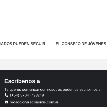
In
elegram
RADOS PUEDEN SEGUIR
EL CONSEJO DE JÓVENES 
Escríbenos a
Te queres comunicar con nosotros podemos escribirnos a
(+54) 3764 -428248
redaccion@economis.com.ar