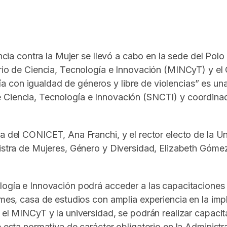
In
elegram
encia contra la Mujer se llevó a cabo en la sede del Pol
erio de Ciencia, Tecnología e Innovación (MINCyT) y el 
 con igualdad de géneros y libre de violencias” es un
 Ciencia, Tecnología e Innovación (SNCTI) y coordinad
ta del CONICET, Ana Franchi, y el rector electo de la U
istra de Mujeres, Género y Diversidad, Elizabeth Gómez
logía e Innovación podrá acceder a las capacitaciones
ilmes, casa de estudios con amplia experiencia en la i
 el MINCyT y la universidad, se podrán realizar capacit
e esta normativa de carácter obligatorio en la Administr