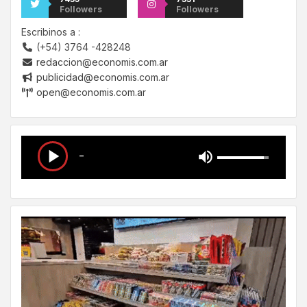
Followers
Followers
Escribinos a :
(+54) 3764 -428248
redaccion@economis.com.ar
publicidad@economis.com.ar
open@economis.com.ar