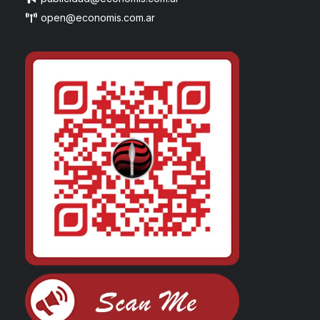
open@economis.com.ar