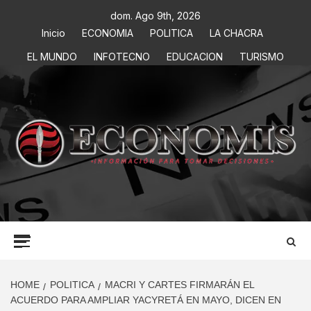
dom. Ago 9th, 2026
Inicio
ECONOMIA
POLITICA
LA CHACRA
EL MUNDO
INFOTECNO
EDUCACION
TURISMO
ECONOMIS
INFORMACIÓN PARA TOMAR DECISIONES
HOME
POLITICA
MACRI Y CARTES FIRMARÁN EL
ACUERDO PARA AMPLIAR YACYRETÁ EN MAYO, DICEN EN