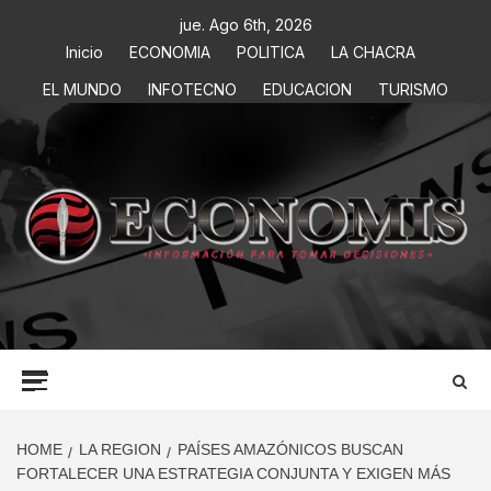
jue. Ago 6th, 2026
Inicio
ECONOMIA
POLITICA
LA CHACRA
EL MUNDO
INFOTECNO
EDUCACION
TURISMO
ECONOMIS
INFORMACIÓN PARA TOMAR DECISIONES
HOME
LA REGION
PAÍSES AMAZÓNICOS BUSCAN
FORTALECER UNA ESTRATEGIA CONJUNTA Y EXIGEN MÁS